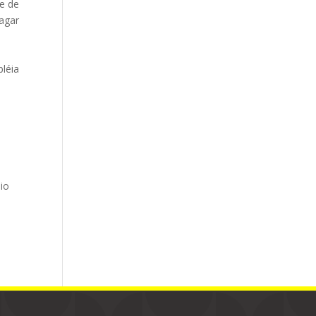
e de
agar
léia
io