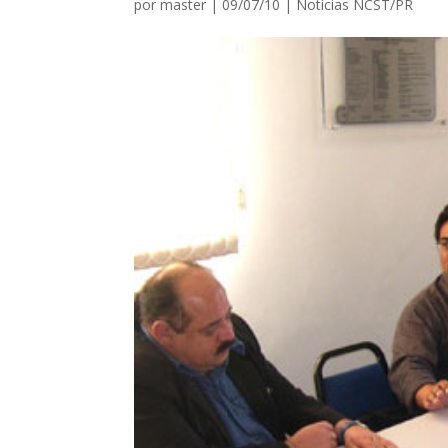
por
master
|
09/07/10
|
Notícias NCST/PR