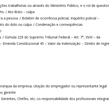
ções trabalhistas ou através do Ministério Público, e o rol de quesito
 ./ Ato ilícito – culpa
a a pessoa ./ Boletim de ocorrência policial, Inquérito policial –
nto do dolo ou culpa ./ Condenação e conseqüências
o
/ Súmula 229 do Supremo Tribunal Federal – Art. 7°, XVIII – da
l – Emenda Constitucional 45 – Valor da Indenização – Direito de regr
rarquia da empresa; citação do empregador ou representante legal
ou gerente
, Gerentes, Chefes, etc; co-responsabilidade dos profissionais integra