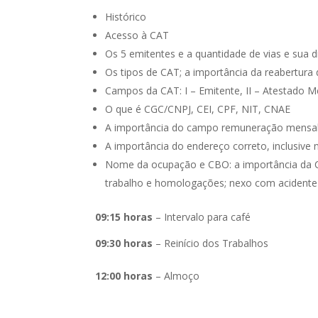
­Histórico
­Acesso à CAT
­Os 5 emitentes e a quantidade de vias e sua d
­Os tipos de CAT; a importância da reabertur
­Campos da CAT: I – Emitente, II – Atestado Mé
­O que é CGC/CNPJ, CEI, CPF, NIT, CNAE
­A importância do campo remuneração mensal 
­A importância do endereço correto, inclusive 
­Nome da ocupação e CBO: a importância da 
trabalho e homologações; nexo com acidente 
09:15 horas
– Intervalo para café
09:30 horas
– Reinício dos Trabalhos
12:00 horas
– Almoço