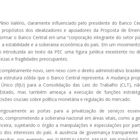
ínio Valério, claramente influenciado pelo presidente do Banco Cen
propósitos dos idealizadores e apoiadores da Proposta de Eme
nsformar o Banco Central em uma “corporação integrante do setor pú
o a estabilidade e a soberania econômica do país. Em um moviment
oi introduzida ao texto da PEC uma figura jurídica inexistente no di
tezas e fragilidades preocupantes.
completamente novo, sem nexo com o direito administrativo brasilei
 estrutura sólida que o Banco Central representa. A mudança pro
o Único (RJU) para a Consolidação das Leis do Trabalho (CLT), n
o Estado, mas também ameaça a execução de funções estratégi
ecisões cruciais sobre política monetária e regulação do mercado.
igosamente as portas para a privatização de serviços essenci
do, comprometendo a soberania nacional em áreas vitais, como a g
nanceira, sujeitando o órgão a manipulações e especulações por par
to dos interesses do país. A ausência de governança transparente
e resultar, por exemplo, em SUPERSALARIOS ANUAIS MILIONÁRIOS