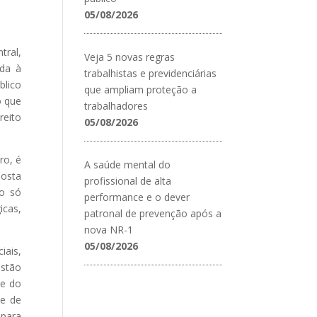
05/08/2026
tral,
Veja 5 novas regras
nda à
trabalhistas e previdenciárias
blico
que ampliam proteção a
o que
trabalhadores
reito
05/08/2026
ro, é
A saúde mental do
posta
profissional de alta
ão só
performance e o dever
cas,
patronal de prevenção após a
nova NR-1
05/08/2026
ais,
estão
te do
 e de
 para