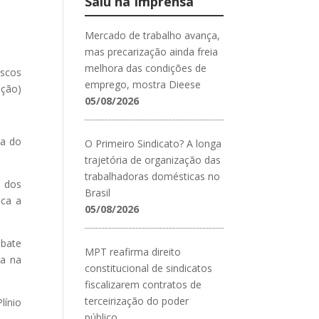
Saiu na Imprensa
Mercado de trabalho avança,
mas precarização ainda freia
melhora das condições de
iscos
emprego, mostra Dieese
ição)
05/08/2026
ca do
O Primeiro Sindicato? A longa
trajetória de organização das
trabalhadoras domésticas no
e dos
Brasil
aca a
05/08/2026
ebate
MPT reafirma direito
ta na
constitucional de sindicatos
fiscalizarem contratos de
terceirização do poder
línio
público