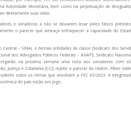
s na Autoridade Monetária, bem como na perpetuação de desiguald
am diretamente suas vidas.
ores e senadoras a não se deixarem levar pelos falsos pretext
icamente o parecer que ameaça enfraquecer a capacidade do Esta
 Central – SINAL e demais entidades de classe (Sindicato dos Servi
cional dos Advogados Públicos Federais – ANAFE, Sindicato Naciona
ntregarão na próxima semana uma nota aos senadores com sól
 Justiça e Cidadania (CCJ) rejeite o parecer do relator, Plínio Valér
rudente sobre os temas que envolvem a PEC 65/2023. A integrida
econômica do país estão em jogo.