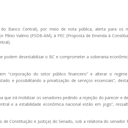
s do Banco Central), por meio de nota pública, alerta para os r
r Plínio Valério (PSDB-AM), à PEC (Proposta de Emenda à Constitu
tral).
e podem desestabilizar o BC e comprometer a soberania econômi
m “corporação do setor público financeiro” e alterar o regim
tado e possibilitando a privatização de serviços essenciais”, dest
ma que irá mobilizar os senadores pedindo a rejeição do parecer e d
ntral e a estabilidade econômica nacional estão em jogo”, ressal
de Constituição e Justiça) do Senado, sob a relatoria do senador P