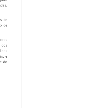
ades,
os de
do de
dores
l dos
idos
io, e
de do