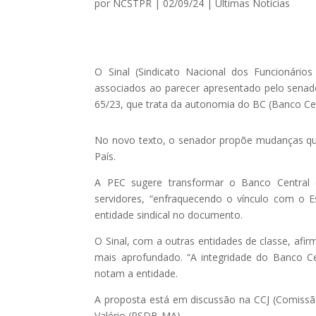
por
NCSTPR
|
02/09/24
|
Ultimas Notícias
O Sinal (Sindicato Nacional dos Funcionário
associados ao parecer apresentado pelo senado
65/23, que trata da autonomia do BC (Banco Cen
No novo texto, o senador propõe mudanças qu
País.
A PEC sugere transformar o Banco Central e
servidores, “enfraquecendo o vínculo com o Es
entidade sindical no documento.
O Sinal, com a outras entidades de classe, afir
mais aprofundado. “A integridade do Banco Ce
notam a entidade.
A proposta está em discussão na CCJ (Comissão 
Valério (PSDB-MA).