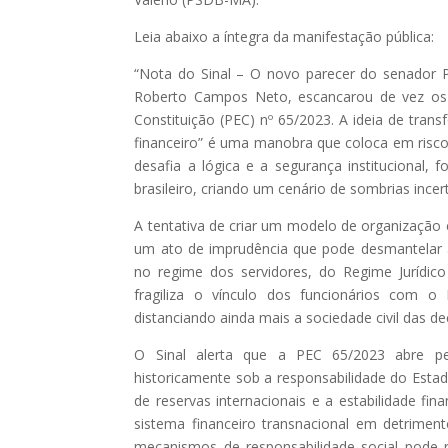
Leia abaixo a íntegra da manifestação pública:
“Nota do Sinal – O novo parecer do senador Pl
Roberto Campos Neto, escancarou de vez os 
Constituição (PEC) nº 65/2023. A ideia de tra
financeiro” é uma manobra que coloca em risc
desafia a lógica e a segurança institucional, f
brasileiro, criando um cenário de sombrias incer
A tentativa de criar um modelo de organização 
um ato de imprudência que pode desmantelar a
no regime dos servidores, do Regime Jurídic
fragiliza o vínculo dos funcionários com 
distanciando ainda mais a sociedade civil das d
O Sinal alerta que a PEC 65/2023 abre per
historicamente sob a responsabilidade do Esta
de reservas internacionais e a estabilidade fi
sistema financeiro transnacional em detrimen
mecanismos de responsabilidade social pod