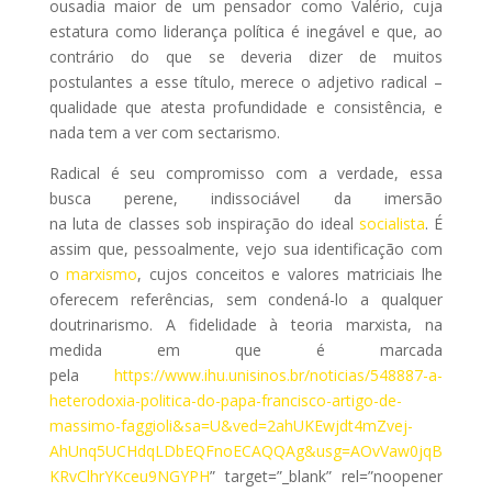
ousadia maior de um pensador como Valério, cuja
estatura como liderança política é inegável e que, ao
contrário do que se deveria dizer de muitos
postulantes a esse título, merece o adjetivo radical –
qualidade que atesta profundidade e consistência, e
nada tem a ver com sectarismo.
Radical é seu compromisso com a verdade, essa
busca perene, indissociável da imersão
na luta de classes sob inspiração do ideal
socialista
. É
assim que, pessoalmente, vejo sua identificação com
o
marxismo
, cujos conceitos e valores matriciais lhe
oferecem referências, sem condená-lo a qualquer
doutrinarismo. A fidelidade à teoria marxista, na
medida em que é marcada
pela
https://www.ihu.unisinos.br/noticias/548887-a-
heterodoxia-politica-do-papa-francisco-artigo-de-
massimo-faggioli&sa=U&ved=2ahUKEwjdt4mZvej-
AhUnq5UCHdqLDbEQFnoECAQQAg&usg=AOvVaw0jqB
KRvClhrYKceu9NGYPH
” target=”_blank” rel=”noopener