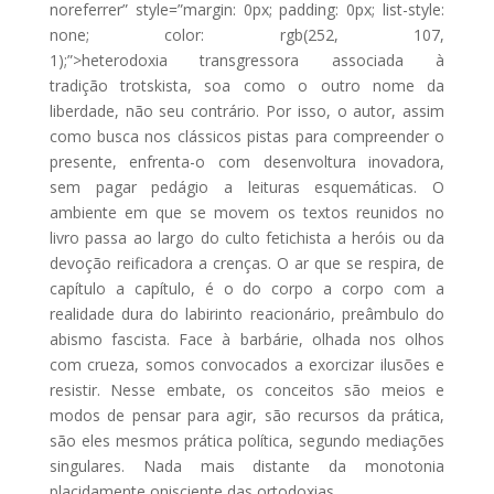
noreferrer” style=”margin: 0px; padding: 0px; list-style:
none; color: rgb(252, 107,
1);”>heterodoxia transgressora associada à
tradição trotskista, soa como o outro nome da
liberdade, não seu contrário. Por isso, o autor, assim
como busca nos clássicos pistas para compreender o
presente, enfrenta-o com desenvoltura inovadora,
sem pagar pedágio a leituras esquemáticas. O
ambiente em que se movem os textos reunidos no
livro passa ao largo do culto fetichista a heróis ou da
devoção reificadora a crenças. O ar que se respira, de
capítulo a capítulo, é o do corpo a corpo com a
realidade dura do labirinto reacionário, preâmbulo do
abismo fascista. Face à barbárie, olhada nos olhos
com crueza, somos convocados a exorcizar ilusões e
resistir. Nesse embate, os conceitos são meios e
modos de pensar para agir, são recursos da prática,
são eles mesmos prática política, segundo mediações
singulares. Nada mais distante da monotonia
placidamente onisciente das ortodoxias.