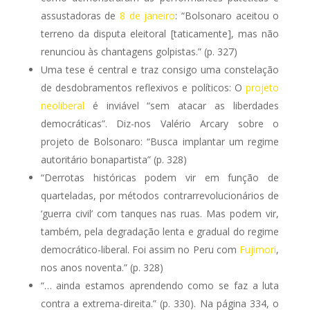
assustadoras de
8 de janeiro
: “Bolsonaro aceitou o
terreno da disputa eleitoral [taticamente], mas não
renunciou às chantagens golpistas.” (p. 327)
Uma tese é central e traz consigo uma constelação
de desdobramentos reflexivos e políticos: O
projeto
neoliberal
é inviável “sem atacar as liberdades
democráticas”. Diz-nos Valério Arcary sobre o
projeto de Bolsonaro: “Busca implantar um regime
autoritário bonapartista” (p. 328)
“Derrotas históricas podem vir em função de
quarteladas, por métodos contrarrevolucionários de
‘guerra civil’ com tanques nas ruas. Mas podem vir,
também, pela degradação lenta e gradual do regime
democrático-liberal. Foi assim no Peru com
Fujimori
,
nos anos noventa.” (p. 328)
“… ainda estamos aprendendo como se faz a luta
contra a extrema-direita.” (p. 330). Na página 334, o