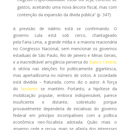
gastos, aceitando uma nova âncora fiscal, mas com
contenção da expansão da dívida pública” (p. 347)
A previsão de Valério está se confirmando. O
governo Lula está sob cerco, chantageado
pela Faria Lima, a grande mídia e a maioria reacionária
no Congresso Nacional, sem mencionar os governos
estaduais de São Paulo, Rio de Janeiro e Minas Gerais,
e a inacreditável arrogância perversa do
Banco Central
.
A vitória nas eleições foi politicamente gigantesca,
mas apertadíssima no número de votos. A sociedade
está dividida – fraturada, como diz o autor. A força
do
fascismo
se mantém. Portanto, a hipótese da
mobilização popular, embora indispensável, parece
insuficiente e distante, sobretudo porque
provavelmente dependeria de iniciativas do governo
federal em princípio incompatíveis com a política
econômica neo-fiscalista adotada. Quão mais o
governo cede e recua, mais se afasta dos interesses