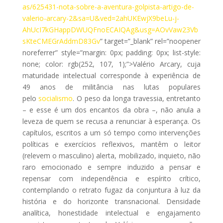
as/625431-nota-sobre-a-aventura-golpista-artigo-de-
valerio-arcary-2&sa=U&ved=2ahUKEwjX9beLu-j-
AhUcI7kGHappDWUQFnoECAIQAg&usg=AOvVaw23Vb
sKteCMEGrAddmD83Gv
” target=”_blank” rel=”noopener
noreferrer” style=”margin: 0px; padding: 0px; list-style:
none; color: rgb(252, 107, 1);”>Valério Arcary, cuja
maturidade intelectual corresponde à experiência de
49 anos de militância nas lutas populares
pelo
socialismo
. O peso da longa travessia, entretanto
– e esse é um dos encantos da obra –, não anula a
leveza de quem se recusa a renunciar à esperança. Os
capítulos, escritos a um só tempo como intervenções
políticas e exercícios reflexivos, mantêm o leitor
(relevem o masculino) alerta, mobilizado, inquieto, não
raro emocionado e sempre induzido a pensar e
repensar com independência e espírito crítico,
contemplando o retrato fugaz da conjuntura à luz da
história e do horizonte transnacional. Densidade
analítica, honestidade intelectual e engajamento