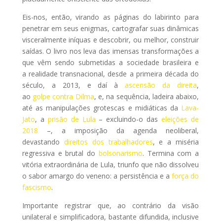
Eis-nos, então, virando as páginas do labirinto para
penetrar em seus enigmas, cartografar suas dinâmicas
visceralmente iníquas e descobrir, ou melhor, construir
saídas. O livro nos leva das imensas transformações a
que vêm sendo submetidas a sociedade brasileira e
a realidade transnacional, desde a primeira década do
século, a 2013, e daí à
ascensão da direita
,
ao
golpe contra Dilma
, e, na sequência, ladeira abaixo,
até as manipulações grotescas e midiáticas da
Lava-
Jato
, a
prisão de Lula
– excluindo-o das
eleições de
2018
–, a imposição da agenda neoliberal,
devastando
direitos dos trabalhadores
, e a miséria
regressiva e brutal do
bolsonarismo
. Termina com a
vitória extraordinária de Lula, triunfo que não dissolveu
o sabor amargo do veneno: a persistência e a
força do
fascismo
.
Importante registrar que, ao contrário da visão
unilateral e simplificadora, bastante difundida, inclusive