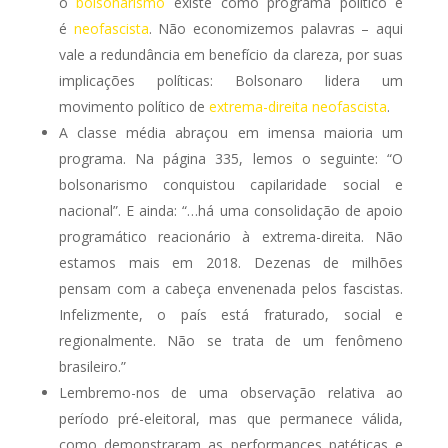
o
bolsonarismo
existe como programa político e
é
neofascista
. Não economizemos palavras – aqui
vale a redundância em benefício da clareza, por suas
implicações políticas: Bolsonaro lidera um
movimento político de
extrema-direita neofascista
.
A classe média abraçou em imensa maioria um
programa. Na página 335, lemos o seguinte: “O
bolsonarismo conquistou capilaridade social e
nacional”. E ainda: “…há uma consolidação de apoio
programático reacionário à extrema-direita. Não
estamos mais em 2018. Dezenas de milhões
pensam com a cabeça envenenada pelos fascistas.
Infelizmente, o país está fraturado, social e
regionalmente. Não se trata de um fenômeno
brasileiro.”
Lembremo-nos de uma observação relativa ao
período pré-eleitoral, mas que permanece válida,
como demonstraram as performances patéticas e