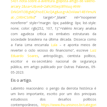
5431-nota-sobre-a-aventura-golpista-artigo-de-valerio-
arcary-2&sa=U&ved=2ahUKEwjc8fiVuuj-AhW-
DrkGHTi3BgMQFnoECAcQAg&usg=AOvVaw14BYImuN
at-_ORlHCSiRkd
” target=”_blank” rel=”noopener
noreferrer” style=”margin: 0px; padding: 0px; list-style:
none; color: rgb(252, 107, 1);”>Valério Arcary analisa
com agudeza crítica os embates estruturais da
sociedade brasileira na última década. Disseca como
a Faria Lima encurrala
Lula
– e aponta meios de
reverter o ciclo vicioso do financismo”, escreve
Luiz
Eduardo Soares
, antropólogo, cientista político,
escritor e ex-secretário nacional de segurança
pública, em artigo publicado por Outras Palavras, 09-
05-2023.
Eis o artigo.
Labirinto reacionário: o perigo da derrota histórica é
um livro importante, escrito por um dos principais
estudiosos dos desafios políticos
contemporâneos,
https://www.ihu.unisinos.br/categori