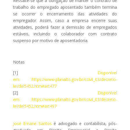
Ressalte-se que a obrigação de manter o contrato de
trabalho do empregado aposentado também termina
se ocorrer o encerramento das atividades do
empregador. Assim, caso a empresa encerre suas
atividades, poderá fazer a demissão de empregados
estáveis, incluindo o colaborador com contrato
suspenso por motivo de aposentadoria.
Notas
[1]
Disponível
em:
https://www.planalto.gov.br/ccivil_03/decreto-
lei/del5452.htm#art477
[2]
Disponível
em:
https://www.planalto.gov.br/ccivil_03/decreto-
lei/del5452.htm#art497
José Ernane Santos
é advogado e contabilista, pós-