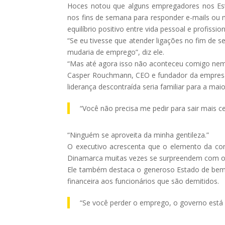
Hoces notou que alguns empregadores nos Est
nos fins de semana para responder e-mails ou 
equilíbrio positivo entre vida pessoal e profission
“Se eu tivesse que atender ligações no fim de s
mudaria de emprego”, diz ele.
“Mas até agora isso não aconteceu comigo ne
Casper Rouchmann, CEO e fundador da empresa 
liderança descontraída seria familiar para a ma
“Você não precisa me pedir para sair mais ce
“Ninguém se aproveita da minha gentileza.”
O executivo acrescenta que o elemento da conf
Dinamarca muitas vezes se surpreendem com o 
Ele também destaca o generoso Estado de bem-
financeira aos funcionários que são demitidos.
“Se você perder o emprego, o governo está 