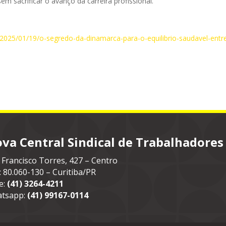
 sacrificar o avanço da carreira profissional.”
a/2025/01/19/o-segredo-da-dinamarca-para-o-equilibrio-saudavel-entr
va Central Sindical de Trabalhadores
 Francisco Torres, 427 – Centro
: 80.060-130 – Curitiba/PR
e:
(41) 3264-4211
tsapp:
(41) 99167-0114