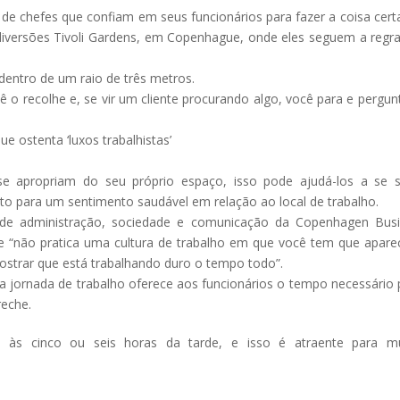
de chefes que confiam em seus funcionários para fazer a coisa certa
diversões Tivoli Gardens, em Copenhague, onde eles seguem a regr
dentro de um raio de três metros.
cê o recolhe e, se vir um cliente procurando algo, você para e pergun
 ostenta ‘luxos trabalhistas’
se apropriam do seu próprio espaço, isso pode ajudá-los a se s
to para um sentimento saudável em relação ao local de trabalho.
 de administração, sociedade e comunicação da Copenhagen Bus
e “não pratica uma cultura de trabalho em que você tem que apare
 mostrar que está trabalhando duro o tempo todo”.
te a jornada de trabalho oferece aos funcionários o tempo necessário 
reche.
te às cinco ou seis horas da tarde, e isso é atraente para m