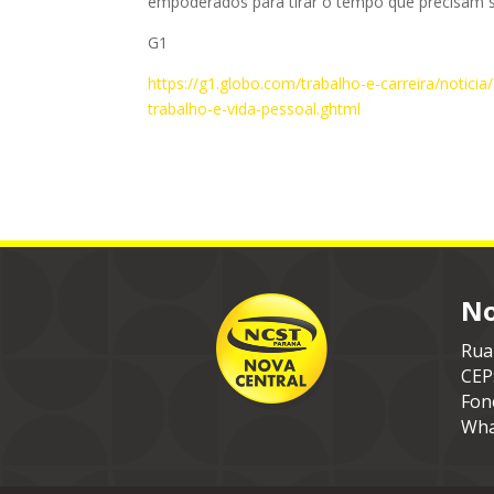
empoderados para tirar o tempo que precisam sem
G1
https://g1.globo.com/trabalho-e-carreira/notici
trabalho-e-vida-pessoal.ghtml
No
Rua
CEP
Fon
Wha