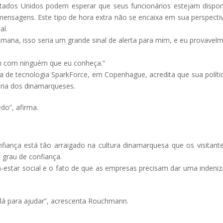
ados Unidos podem esperar que seus funcionários estejam dispon
mensagens. Este tipo de hora extra não se encaixa em sua perspecti
al.
emana, isso seria um grande sinal de alerta para mim, e eu provavel
m com ninguém que eu conheça.”
de tecnologia SparkForce, em Copenhague, acredita que sua políti
ioria dos dinamarqueses.
do”, afirma.
iança está tão arraigado na cultura dinamarquesa que os visitant
grau de confiança.
estar social e o fato de que as empresas precisam dar uma indeni
lá para ajudar”, acrescenta Rouchmann.