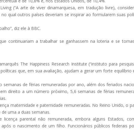
rcentual é de 10,8% e, nos Estados Unidos, de 10,4%.
Living (“A arte de viver dinamarquesa, em tradução livre), conside
o qual outros países deveriam se inspirar ao formularem suas polí
alho”, diz ele à BBC.
e continuariam a trabalhar se ganhassem na loteria e se torn
marquês The Happiness Research Institute (“instituto para pesqui
s políticas que, em sua avaliação, ajudam a gerar um forte equilíbrio 
co semanas de férias remuneradas por ano, além dos feriados nacio
 tem direito a um número próximo, 5,6 semanas de férias remuner
ias.
ença maternidade e paternidade remuneradas. No Reino Unido, o pa
be de uma a duas semanas.
e licença parental não remunerada, embora alguns Estados, co
a após o nascimento de um filho. Funcionários públicos federais 