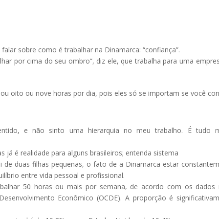
 falar sobre como é trabalhar na Dinamarca: “confiança”.
lhar por cima do seu ombro”, diz ele, que trabalha para uma empre
hou oito ou nove horas por dia, pois eles só se importam se você con
ntido, e não sinto uma hierarquia no meu trabalho. É tudo m
tas já é realidade para alguns brasileiros; entenda sistema
i de duas filhas pequenas, o fato de a Dinamarca estar constante
íbrio entre vida pessoal e profissional.
abalhar 50 horas ou mais por semana, de acordo com os dados 
Desenvolvimento Econômico (OCDE). A proporção é significativa