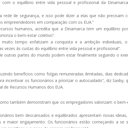
com o equilíbrio entre vida pessoal e profissional da Dinamarca
 rede de segurança, e isso pode dizer a elas que não precisam c
menos empreendedores em comparação com os EUA.”
ecursos humanos, acredita que a Dinamarca tem um equilíbrio pos
prioriza o bem-estar coletivo”.
 muito tempo enfatizam a conquista e a ambição individuais, 
ezes às custas do equilíbrio entre vida pessoal e profissional”.
de outras partes do mundo podem estar finalmente seguindo o ex
duzindo benefícios como folgas remuneradas ilimitadas, dias dedica
 incentivar os funcionários a priorizar o autocuidado”, diz Saxby, 
nal de Recursos Humanos dos EUA.
, como também demonstram que os empregadores valorizam o bem-
onários bem descansados e equilibrados apresentam novas ideias
s e maior engajamento. Os funcionários estão começando a se s