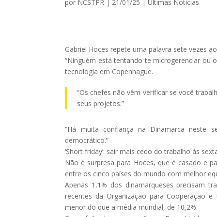
por
NCSTPR
|
21/01/25
|
Ultimas Notícias
Gabriel Hoces repete uma palavra sete vezes ao
“Ninguém está tentando te microgerenciar ou o
tecnologia em Copenhague.
“Os chefes não vêm verificar se você trabal
seus projetos.”
“Há muita confiança na Dinamarca neste se
democrático.”
‘Short friday’: sair mais cedo do trabalho às sex
Não é surpresa para Hoces, que é casado e pa
entre os cinco países do mundo com melhor equil
Apenas 1,1% dos dinamarqueses precisam tr
recentes da Organização para Cooperação e 
menor do que a média mundial, de 10,2%.