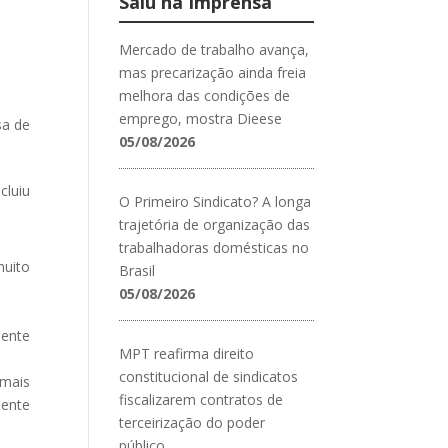
Saiu na Imprensa
Mercado de trabalho avança,
mas precarização ainda freia
melhora das condições de
emprego, mostra Dieese
sa de
05/08/2026
cluiu
O Primeiro Sindicato? A longa
trajetória de organização das
trabalhadoras domésticas no
uito
Brasil
05/08/2026
mente
MPT reafirma direito
constitucional de sindicatos
mais
fiscalizarem contratos de
mente
terceirização do poder
público