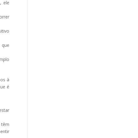
, ele
orrer
itivo
o que
emplo
dos à
que é
estar
, têm
entir