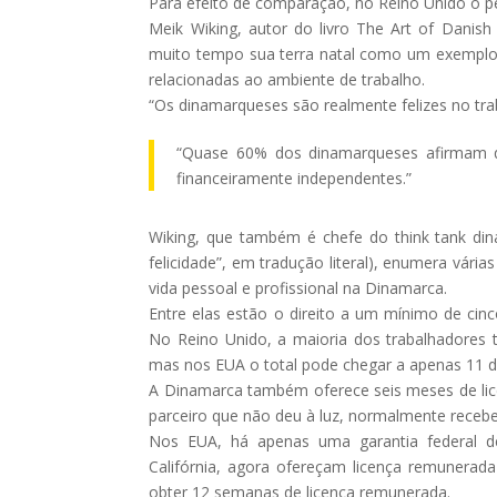
Para efeito de comparação, no Reino Unido o pe
Meik Wiking, autor do livro The Art of Danish 
muito tempo sua terra natal como um exemplo n
relacionadas ao ambiente de trabalho.
“Os dinamarqueses são realmente felizes no trab
“Quase 60% dos dinamarqueses afirmam qu
financeiramente independentes.”
Wiking, que também é chefe do think tank dina
felicidade”, em tradução literal), enumera vária
vida pessoal e profissional na Dinamarca.
Entre elas estão o direito a um mínimo de cin
No Reino Unido, a maioria dos trabalhadores
mas nos EUA o total pode chegar a apenas 11 d
A Dinamarca também oferece seis meses de lic
parceiro que não deu à luz, normalmente rece
Nos EUA, há apenas uma garantia federal d
Califórnia, agora ofereçam licença remunerad
obter 12 semanas de licença remunerada.