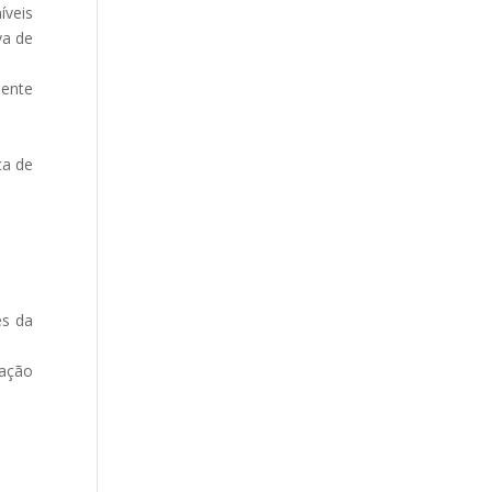
íveis
va de
mente
ca de
es da
zação