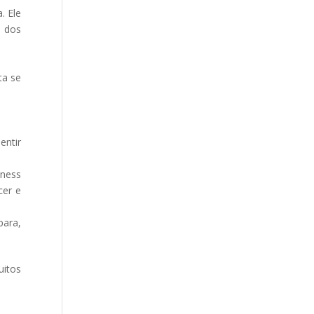
. Ele
a dos
ta se
entir
iness
cer e
para,
uitos