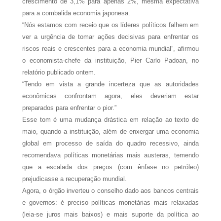
crescimento de 3,1% para apenas 2%, mesma expectativa
para a combalida economia japonesa.
“Nós estamos com receio que os líderes políticos falhem em
ver a urgência de tomar ações decisivas para enfrentar os
riscos reais e crescentes para a economia mundial”, afirmou
o economista-chefe da instituição, Pier Carlo Padoan, no
relatório publicado ontem.
“Tendo em vista a grande incerteza que as autoridades
econômicas confrontam agora, eles deveriam estar
preparados para enfrentar o pior.”
Esse tom é uma mudança drástica em relação ao texto de
maio, quando a instituição, além de enxergar uma economia
global em processo de saída do quadro recessivo, ainda
recomendava políticas monetárias mais austeras, temendo
que a escalada dos preços (com ênfase no petróleo)
prejudicasse a recuperação mundial.
Agora, o órgão inverteu o conselho dado aos bancos centrais
e governos: é preciso políticas monetárias mais relaxadas
(leia-se juros mais baixos) e mais suporte da política ao