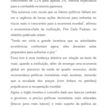
crescimento de 3,1% para apenas 2%, mesma expectativa
para a combalida economia japonesa.
“Nós estamos com receio que os líderes políticos falhem em
ver a urgência de tomar ações decisivas para enfrentar os
riscos reais e crescentes para a economia mundial”, afirmou
o economista-chefe da instituição, Pier Carlo Padoan, no
relatório publicado ontem.
“Tendo em vista a grande incerteza que as autoridades
econômicas confrontam agora, eles deveriam estar
preparados para enfrentar o pior.”
Esse tom é uma mudança drástica em relação ao texto de
maio, quando a instituição, além de enxergar uma economia
global em processo de saída do quadro recessivo, ainda
recomendava políticas monetárias mais austeras, temendo
que a escalada dos preços (com ênfase no petróleo)
prejudicasse a recuperação mundial.
Agora, o órgão inverteu o conselho dado aos bancos centrais
e governos: é preciso políticas monetárias mais relaxadas
(leia-se juros mais baixos) e mais suporte da política ao