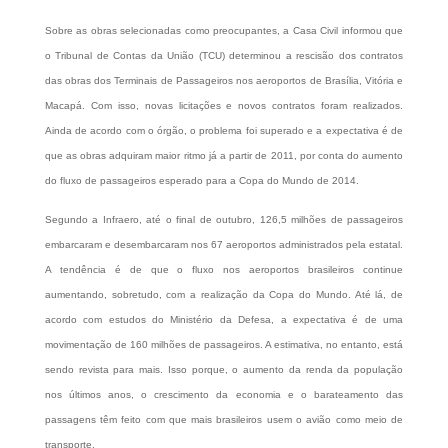
Sobre as obras selecionadas como preocupantes, a Casa Civil informou que
o Tribunal de Contas da União (TCU) determinou a rescisão dos contratos
das obras dos Terminais de Passageiros nos aeroportos de Brasília, Vitória e
Macapá. Com isso, novas licitações e novos contratos foram realizados.
Ainda de acordo com o órgão, o problema foi superado e a expectativa é de
que as obras adquiram maior ritmo já a partir de 2011, por conta do aumento
do fluxo de passageiros esperado para a Copa do Mundo de 2014.
Segundo a Infraero, até o final de outubro, 126,5 milhões de passageiros
embarcaram e desembarcaram nos 67 aeroportos administrados pela estatal.
A tendência é de que o fluxo nos aeroportos brasileiros continue
aumentando, sobretudo, com a realização da Copa do Mundo. Até lá, de
acordo com estudos do Ministério da Defesa, a expectativa é de uma
movimentação de 160 milhões de passageiros. A estimativa, no entanto, está
sendo revista para mais. Isso porque, o aumento da renda da população
nos últimos anos, o crescimento da economia e o barateamento das
passagens têm feito com que mais brasileiros usem o avião como meio de
transporte.