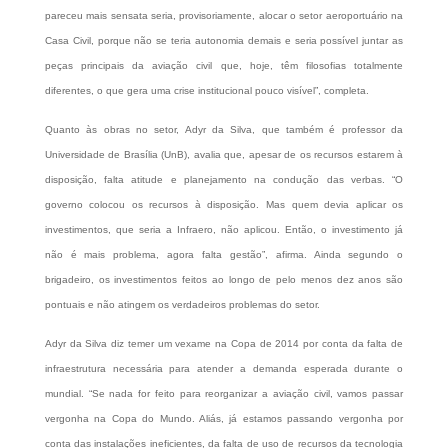
pareceu mais sensata seria, provisoriamente, alocar o setor aeroportuário na
Casa Civil, porque não se teria autonomia demais e seria possível juntar as
peças principais da aviação civil que, hoje, têm filosofias totalmente
diferentes, o que gera uma crise institucional pouco visível”, completa.
Quanto às obras no setor, Adyr da Silva, que também é professor da
Universidade de Brasília (UnB), avalia que, apesar de os recursos estarem à
disposição, falta atitude e planejamento na condução das verbas. “O
governo colocou os recursos à disposição. Mas quem devia aplicar os
investimentos, que seria a Infraero, não aplicou. Então, o investimento já
não é mais problema, agora falta gestão”, afirma. Ainda segundo o
brigadeiro, os investimentos feitos ao longo de pelo menos dez anos são
pontuais e não atingem os verdadeiros problemas do setor.
Adyr da Silva diz temer um vexame na Copa de 2014 por conta da falta de
infraestrutura necessária para atender a demanda esperada durante o
mundial. “Se nada for feito para reorganizar a aviação civil, vamos passar
vergonha na Copa do Mundo. Aliás, já estamos passando vergonha por
conta das instalações ineficientes, da falta de uso de recursos da tecnologia