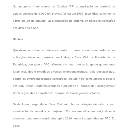
No aeroporto Internacional de Curitiba (PR) a ampliação do terminal de
cargas em mais de 5.000 m², prevista ainda em 2007, teve início somente no
último dia 29 de outubro. Já a ampliação do sistema de pátios foi concluída
em julho deste ano.
Razões
Questionada sobre a diferença entre o valor inicial anunciado e as
aplicações feitas em projetos concluídos, a Casa Civil da Presidência da
República, que gere o PAC, afirmou, em nota, que ao longo de quatro anos
foram incluídos e excluídos diversos empreendimentos. “Vale destacar que,
dentre os empreendimentos concluídos, alguns não compunham o pacote
em 2007, como Santarém (estudos e projetos do Terminal de Passageiros) e
Confins (estudos e projetos do Terminal de Passageiros)”, informou.
Desta forma, segundo a Casa Civil, não houve redução de valor, e sim,
atualização de estudos e projetos. “Os empreendimentos originalmente
previstos para serem concluídos após 2010 foram incorporados no PAC 2”,
disse.