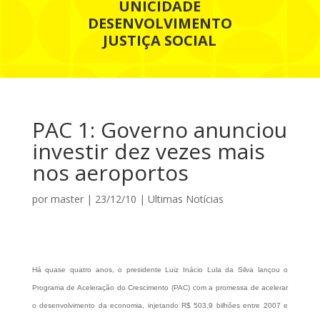
UNICIDADE
DESENVOLVIMENTO
JUSTIÇA SOCIAL
PAC 1: Governo anunciou
investir dez vezes mais
nos aeroportos
por
master
|
23/12/10
|
Ultimas Notícias
Há quase quatro anos, o presidente Luiz Inácio Lula da Silva lançou o
Programa de Aceleração do Crescimento (PAC) com a promessa de acelerar
o desenvolvimento da economia, injetando R$ 503,9 bilhões entre 2007 e