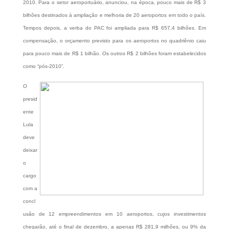
2010. Para o setor aeroportuário, anunciou, na época, pouco mais de R$ 3
bilhões destinados à ampliação e melhoria de 20 aeroportos em todo o país.
Tempos depois, a verba do PAC foi ampliada para R$ 657,4 bilhões. Em
compensação, o orçamento previsto para os aeroportos no quadriênio caiu
para pouco mais de R$ 1 bilhão. Os outros R$ 2 bilhões foram estabelecidos
como “pós-2010”.
O
presid
ente
Lula
deve
deixar
o
cargo
com a
concl
usão de 12 empreendimentos em 10 aeroportos, cujos investimentos
chegarão, até o final de dezembro, a apenas R$ 281,9 milhões, ou 9% da