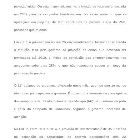
projeção inicial. Ou seja, matematicamente, a injeção de recursos anunciada
em 2007 para os aeroportos brasileiros era dez vezes maior do que as
aplicações em projetos, de fato, concluídos na primeira etapa do PAC,
passados quatro anos.
Em 2007, a previsão era realizar 25 empreendimentos. Mesmo considerando
a redução feita pelo governo da projeção de obras que deveriam ser
terminadas até 2010, o índice de conclusão dos empreendimentos nos
aeroportos sobe para 28%, o que não representa sequer um terço da
programação prevista.
O 11° balanço do programa, divulgado neste mês, apontou que ao menos
três obras preocupavam o governo. É o caso dos terminais de passageiros
dos aeroportos de Brasília, Vitória (ES) e Macapá (AP). Já o sistema de pista
e pátio do aeroporto de Guarulhos, segundo o governo, necessita de
atenção.
No PAC 2, entre 2011 e 2014, a previsão de investimentos é de R$ 3 bilhões
na expansão da capacidade do sistema aeroportuário com 22