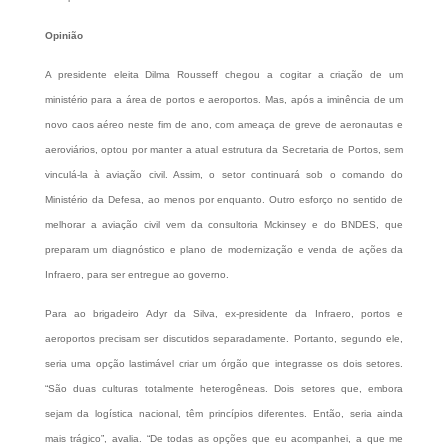
Opinião
A presidente eleita Dilma Rousseff chegou a cogitar a criação de um
ministério para a área de portos e aeroportos. Mas, após a iminência de um
novo caos aéreo neste fim de ano, com ameaça de greve de aeronautas e
aeroviários, optou por manter a atual estrutura da Secretaria de Portos, sem
vinculá-la à aviação civil. Assim, o setor continuará sob o comando do
Ministério da Defesa, ao menos por enquanto. Outro esforço no sentido de
melhorar a aviação civil vem da consultoria Mckinsey e do BNDES, que
preparam um diagnóstico e plano de modernização e venda de ações da
Infraero, para ser entregue ao governo.
Para ao brigadeiro Adyr da Silva, ex-presidente da Infraero, portos e
aeroportos precisam ser discutidos separadamente. Portanto, segundo ele,
seria uma opção lastimável criar um órgão que integrasse os dois setores.
“São duas culturas totalmente heterogêneas. Dois setores que, embora
sejam da logística nacional, têm princípios diferentes. Então, seria ainda
mais trágico”, avalia. “De todas as opções que eu acompanhei, a que me