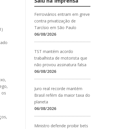
Saiu na Imprensa
Ferroviários entram em greve
contra privatização de
Tarcísio em São Paulo
1)
06/08/2026
icado
TST mantém acordo
trabalhista de motorista que
não provou assinatura falsa
06/08/2026
exo,
rego,
Juro real recorde mantém
s os
Brasil refém da maior taxa do
planeta
06/08/2026
ços,
Ministro defende proibir bets