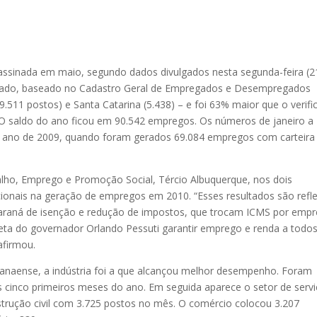
ssinada em maio, segundo dados divulgados nesta segunda-feira (2
ultado, baseado no Cadastro Geral de Empregados e Desempregados
9.511 postos) e Santa Catarina (5.438) – e foi 63% maior que o verif
 saldo do ano ficou em 90.542 empregos. Os números de janeiro a
 ano de 2009, quando foram gerados 69.084 empregos com carteira
lho, Emprego e Promoção Social, Tércio Albuquerque, nos dois
cionais na geração de empregos em 2010. “Esses resultados são refl
o Paraná de isenção e redução de impostos, que trocam ICMS por emp
meta do governador Orlando Pessuti garantir emprego e renda a todo
afirmou.
anaense, a indústria foi a que alcançou melhor desempenho. Foram
 cinco primeiros meses do ano. Em seguida aparece o setor de servi
rução civil com 3.725 postos no mês. O comércio colocou 3.207