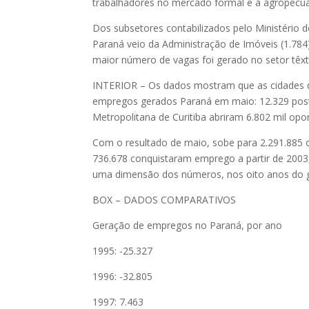
trabalhadores no mercado formal e a agropecuár
Dos subsetores contabilizados pelo Ministério
Paraná veio da Administração de Imóveis (1.784)
maior número de vagas foi gerado no setor têxtil
INTERIOR – Os dados mostram que as cidades d
empregos gerados Paraná em maio: 12.329 post
Metropolitana de Curitiba abriram 6.802 mil op
Com o resultado de maio, sobe para 2.291.885 
736.678 conquistaram emprego a partir de 2003,
uma dimensão dos números, nos oito anos do go
BOX – DADOS COMPARATIVOS
Geração de empregos no Paraná, por ano
1995: -25.327
1996: -32.805
1997: 7.463