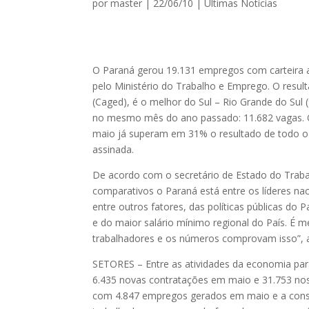
por
master
|
22/06/10
|
Ultimas Notícias
O Paraná gerou 19.131 empregos com carteira a
pelo Ministério do Trabalho e Emprego. O res
(Caged), é o melhor do Sul – Rio Grande do Sul (
no mesmo mês do ano passado: 11.682 vagas. O
maio já superam em 31% o resultado de todo o
assinada.
De acordo com o secretário de Estado do Traba
comparativos o Paraná está entre os líderes na
entre outros fatores, das políticas públicas d
e do maior salário mínimo regional do País. É 
trabalhadores e os números comprovam isso”, 
SETORES – Entre as atividades da economia par
6.435 novas contratações em maio e 31.753 nos
com 4.847 empregos gerados em maio e a const