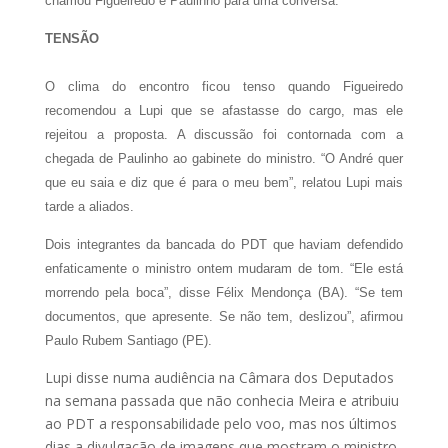
chamou Figueiredo e Paulinho para uma conversa.
TENSÃO
O clima do encontro ficou tenso quando Figueiredo
recomendou a Lupi que se afastasse do cargo, mas ele
rejeitou a proposta. A discussão foi contornada com a
chegada de Paulinho ao gabinete do ministro. “O André quer
que eu saia e diz que é para o meu bem”, relatou Lupi mais
tarde a aliados.
Dois integrantes da bancada do PDT que haviam defendido
enfaticamente o ministro ontem mudaram de tom. “Ele está
morrendo pela boca”, disse Félix Mendonça (BA). “Se tem
documentos, que apresente. Se não tem, deslizou”, afirmou
Paulo Rubem Santiago (PE).
Lupi disse numa audiência na Câmara dos Deputados
na semana passada que não conhecia Meira e atribuiu
ao PDT a responsabilidade pelo voo, mas nos últimos
dias a divulgação de imagens que mostram o ministro