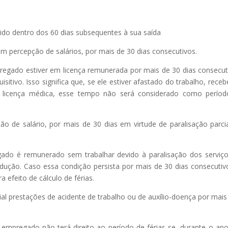
tido dentro dos 60 dias subsequentes à sua saída
om percepção de salários, por mais de 30 dias consecutivos.
pregado estiver em licença remunerada por mais de 30 dias consecut
isitivo. Isso significa que, se ele estiver afastado do trabalho, rece
a licença médica, esse tempo não será considerado como perío
ção de salário, por mais de 30 dias em virtude de paralisação parci
gado é remunerado sem trabalhar devido à paralisação dos serviç
ução. Caso essa condição persista por mais de 30 dias consecutiv
efeito de cálculo de férias.
cial prestações de acidente de trabalho ou de auxílio-doença por mais
m empregado não terá direito ao período de férias se, durante o an