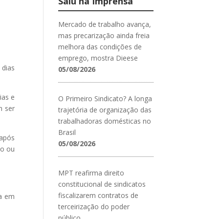
Saiu na Imprensa
Mercado de trabalho avança,
mas precarização ainda freia
melhora das condições de
emprego, mostra Dieese
 dias
05/08/2026
ias e
O Primeiro Sindicato? A longa
m ser
trajetória de organização das
trabalhadoras domésticas no
Brasil
 após
05/08/2026
do ou
MPT reafirma direito
constitucional de sindicatos
fiscalizarem contratos de
ta em
terceirização do poder
público