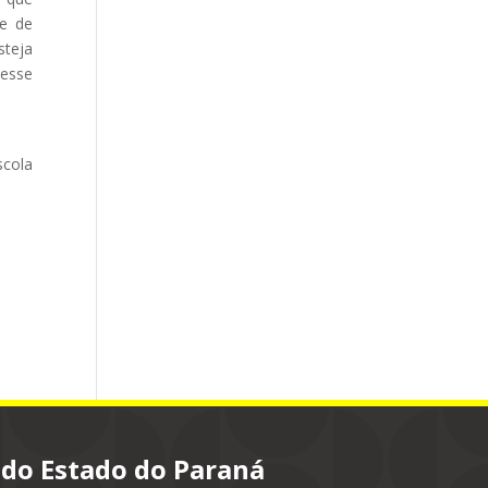
te de
steja
 esse
scola
 do Estado do Paraná