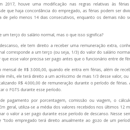
m 2017, houve uma modificação nas regras relativas às férias
esde que haja concordância do empregado, as férias podem ser divi
ja de pelo menos 14 dias consecutivos, enquanto os demais não 
um terço do salário normal, mas o que isso significa?
descanso, ele tem direito a receber uma remuneração extra, conh
onal corresponde a um terço (ou seja, 1/3) do valor do salário norma
 que esse valor precisa ser pago antes que o funcionário entre de fér
 mensal de R$ 3.000,00, quando ele entra em férias, além de rece
le mês, ele terá direito a um acréscimo de mais 1/3 desse valor, ou 
otalizando R$ 4.000,00 de remuneração durante o período de férias.
tar o FGTS durante esse período.
 de pagamento por porcentagem, comissão ou viagem, o cálcul
Em geral, utiliza-se a média dos valores recebidos nos últimos 12 
nar o valor a ser pago durante esse período de descanso. Nesse sen
que “todo empregado terá direito anualmente ao gozo de um perío