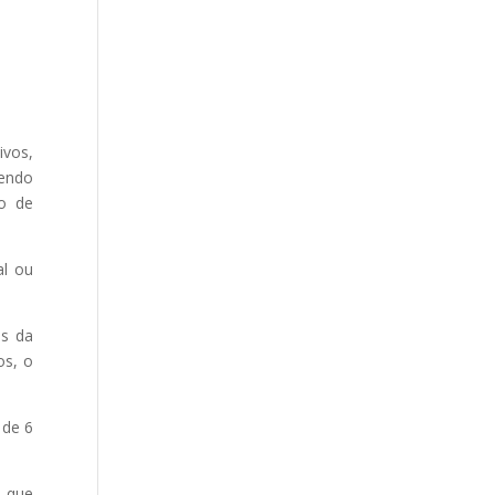
ivos,
bendo
do de
al ou
os da
os, o
 de 6
o que