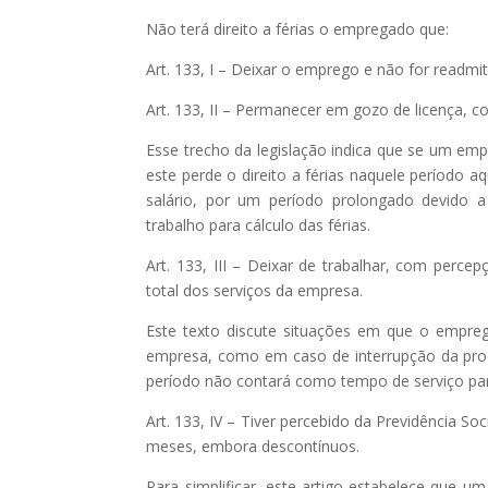
Não terá direito a férias o empregado que:
Art. 133, I – Deixar o emprego e não for readmi
Art. 133, II – Permanecer em gozo de licença, c
Esse trecho da legislação indica que se um em
este perde o direito a férias naquele período aqu
salário, por um período prolongado devido 
trabalho para cálculo das férias.
Art. 133, III – Deixar de trabalhar, com percep
total dos serviços da empresa.
Este texto discute situações em que o empre
empresa, como em caso de interrupção da prod
período não contará como tempo de serviço para 
Art. 133, IV – Tiver percebido da Previdência So
meses, embora descontínuos.
Para simplificar, este artigo estabelece que u