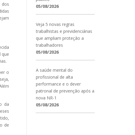
 dos
05/08/2026
didas
sejam
Veja 5 novas regras
trabalhistas e previdenciárias
que ampliam proteção a
trabalhadores
ecida
05/08/2026
l que
ias.
A saúde mental do
ber o
profissional de alta
seja,
performance e o dever
 Além
patronal de prevenção após a
nova NR-1
o da
05/08/2026
meses
tido,
do de