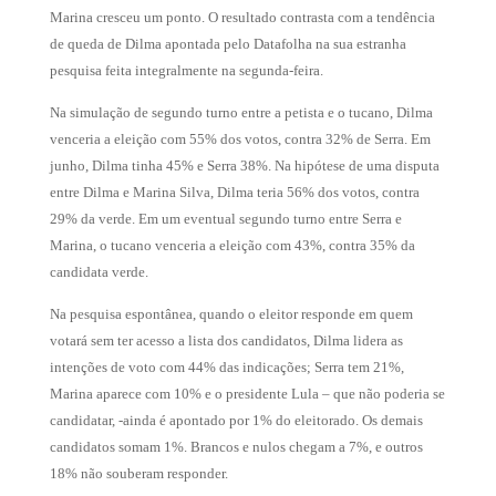
Marina cresceu um ponto. O resultado contrasta com a tendência
de queda de Dilma apontada pelo Datafolha na sua estranha
pesquisa feita integralmente na segunda-feira.
Na simulação de segundo turno entre a petista e o tucano, Dilma
venceria a eleição com 55% dos votos, contra 32% de Serra. Em
junho, Dilma tinha 45% e Serra 38%. Na hipótese de uma disputa
entre Dilma e Marina Silva, Dilma teria 56% dos votos, contra
29% da verde. Em um eventual segundo turno entre Serra e
Marina, o tucano venceria a eleição com 43%, contra 35% da
candidata verde.
Na pesquisa espontânea, quando o eleitor responde em quem
votará sem ter acesso a lista dos candidatos, Dilma lidera as
intenções de voto com 44% das indicações; Serra tem 21%,
Marina aparece com 10% e o presidente Lula – que não poderia se
candidatar, -ainda é apontado por 1% do eleitorado. Os demais
candidatos somam 1%. Brancos e nulos chegam a 7%, e outros
18% não souberam responder.