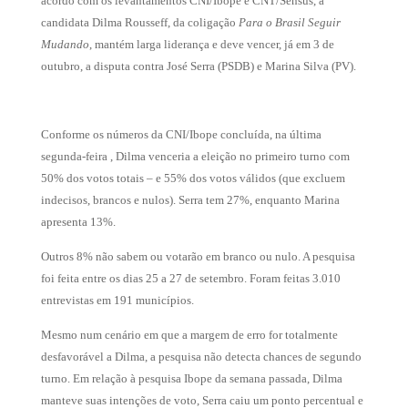
acordo com os levantamentos CNI/Ibope e CNT/Sensus, a
candidata Dilma Rousseff, da coligação
Para o Brasil Seguir
Mudando
, mantém larga liderança e deve vencer, já em 3 de
outubro, a disputa contra José Serra (PSDB) e Marina Silva (PV).
Conforme os números da CNI/Ibope concluída, na última
segunda-feira , Dilma venceria a eleição no primeiro turno com
50% dos votos totais – e 55% dos votos válidos (que excluem
indecisos, brancos e nulos). Serra tem 27%, enquanto Marina
apresenta 13%.
Outros 8% não sabem ou votarão em branco ou nulo. A pesquisa
foi feita entre os dias 25 a 27 de setembro. Foram feitas 3.010
entrevistas em 191 municípios.
Mesmo num cenário em que a margem de erro for totalmente
desfavorável a Dilma, a pesquisa não detecta chances de segundo
turno. Em relação à pesquisa Ibope da semana passada, Dilma
manteve suas intenções de voto, Serra caiu um ponto percentual e