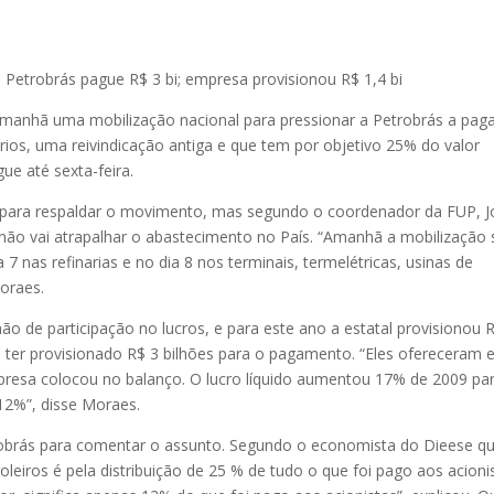
 Petrobrás pague R$ 3 bi; empresa provisionou R$ 1,4 bi
 amanhã uma mobilização nacional para pressionar a Petrobrás a pag
rios, uma reivindicação antiga e que tem por objetivo 25% do valor
ue até sexta-feira.
is para respaldar o movimento, mas segundo o coordenador da FUP, 
não vai atrapalhar o abastecimento no País. “Amanhã a mobilização 
 7 nas refinarias e no dia 8 nos terminais, termelétricas, usinas de
Moraes.
ão de participação no lucros, e para este ano a estatal provisionou 
a ter provisionado R$ 3 bilhões para o pagamento. “Eles ofereceram 
presa colocou no balanço. O lucro líquido aumentou 17% de 2009 pa
12%”, disse Moraes.
robrás para comentar o assunto. Segundo o economista do Dieese q
oleiros é pela distribuição de 25 % de tudo o que foi pago aos acioni