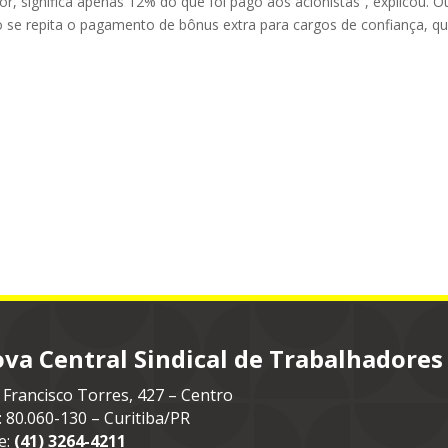
or, significa apenas 12% do que foi pago aos acionistas”, explicou. O
o se repita o pagamento de bônus extra para cargos de confiança, q
va Central Sindical de Trabalhadores
 Francisco Torres, 427 – Centro
: 80.060-130 – Curitiba/PR
e:
(41) 3264-4211