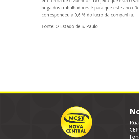
em forma de dividendos. Do jeito que está o val
briga dos trabalhadores é para que este ano nã
correspondeu a 0,6 % do lucro da companhia.
Fonte: O Estado de S. Paulo
No
Rua
CEP
Fon