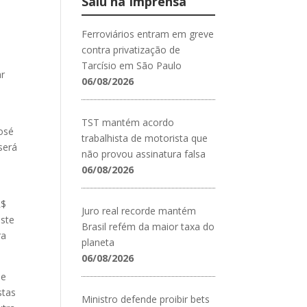
Saiu na Imprensa
Ferroviários entram em greve
contra privatização de
Tarcísio em São Paulo
ar
06/08/2026
TST mantém acordo
José
trabalhista de motorista que
será
não provou assinatura falsa
06/08/2026
R$
Juro real recorde mantém
este
Brasil refém da maior taxa do
ra
planeta
06/08/2026
ue
stas
Ministro defende proibir bets