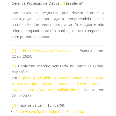
Geral de Proteção de Dados
[3]
brasileira?
São essas as perguntas que devem nortear a
investigação a ser agora empreendida pelas
autoridades. De nossa parte, a tarefa é vigiar e não
tolerar, enquanto opinião pública, outras campanhas
com potencial danoso.
[1]
https://www.gov.br/inss/pt-br
. Acesso em
22.abr.2024.
[2]
Conforme matéria veiculada no jornal O Globo,
disponível
em
https://oglobo.globo.com/economia/noticia/2024/0
4/15/inss-aciona-agu-apos-posts-de-influenciadores-
digitais-sobre-salario-maternidade.ghtml
. Acesso em
22.abr.2024
[3]
Trata-se da Lei n. 13.709/08.
Anna Ascenção Verdadeiro de Figueiredo