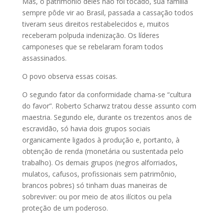
Mas, o patrimônio deles não foi tocado, sua família
sempre pôde vir ao Brasil, passada a cassação todos
tiveram seus direitos restabelecidos e, muitos
receberam polpuda indenização. Os líderes
camponeses que se rebelaram foram todos
assassinados.
O povo observa essas coisas.
O segundo fator da conformidade chama-se “cultura
do favor”. Roberto Scharwz tratou desse assunto com
maestria. Segundo ele, durante os trezentos anos de
escravidão, só havia dois grupos sociais
organicamente ligados à produção e, portanto, à
obtenção de renda (monetária ou sustentada pelo
trabalho). Os demais grupos (negros alforriados,
mulatos, cafusos, profissionais sem patrimônio,
brancos pobres) só tinham duas maneiras de
sobreviver: ou por meio de atos ilícitos ou pela
proteção de um poderoso.