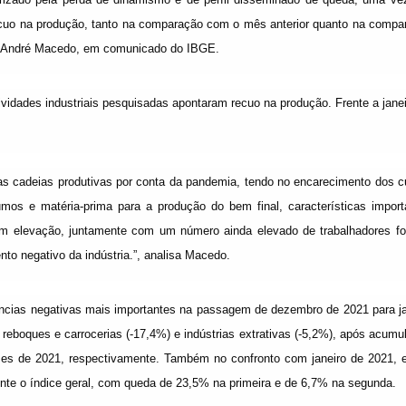
cuo na produção, tanto na comparação com o mês anterior quanto na compa
a, André Macedo, em comunicado do IBGE.
dades industriais pesquisadas apontaram recuo na produção. Frente a janei
das cadeias produtivas por conta da pandemia, tendo no encarecimento dos c
mos e matéria-prima para a produção do bem final, características import
 em elevação, juntamente com um número ainda elevado de trabalhadores fo
to negativo da indústria.”, analisa Macedo.
ências negativas mais importantes na passagem de dezembro de 2021 para ja
reboques e carrocerias (-17,4%) e indústrias extrativas (-5,2%), após acum
es de 2021, respectivamente. Também no confronto com janeiro de 2021, 
nte o índice geral, com queda de 23,5% na primeira e de 6,7% na segunda.