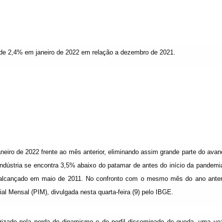
e 2,4% em janeiro de 2022 em relação a dezembro de 2021.
aneiro de 2022 frente ao mês anterior, eliminando assim grande parte do ava
ndústria se encontra 3,5% abaixo do patamar de antes do início da pandemi
e alcançado em maio de 2011. No confronto com o mesmo mês do ano anteri
al Mensal (PIM), divulgada nesta quarta-feira (9) pelo IBGE.
erizado pela perda de dinamismo e de perfil disseminado de queda, uma ve