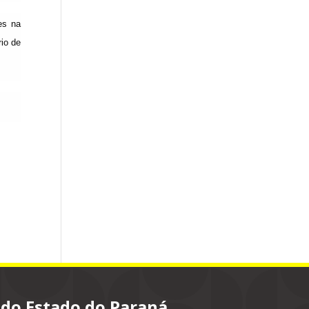
es na
rio de
 do Estado do Paraná