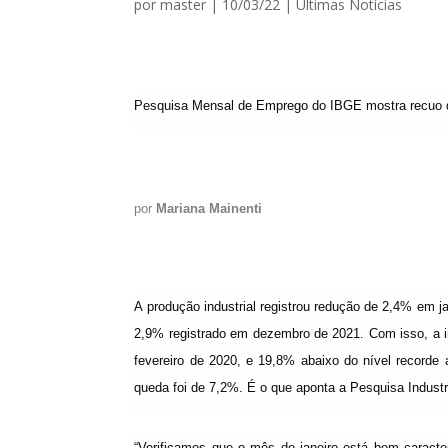
por
master
|
10/03/22
|
Ultimas Notícias
Pesquisa Mensal de Emprego do IBGE mostra recuo d
por
Mariana Mainenti
A produção industrial registrou redução de 2,4% em j
2,9% registrado em dezembro de 2021. Com isso, a i
fevereiro de 2020, e 19,8% abaixo do nível record
queda foi de 7,2%. É o que aponta a Pesquisa Industri
“Verificamos que o mês de janeiro está bem caract