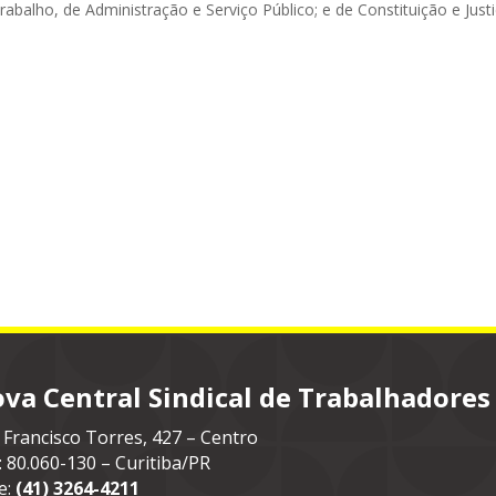
abalho, de Administração e Serviço Público; e de Constituição e Just
va Central Sindical de Trabalhadores
 Francisco Torres, 427 – Centro
: 80.060-130 – Curitiba/PR
e:
(41) 3264-4211