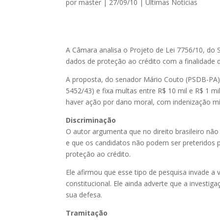
por
master
|
27/09/10
|
Ultimas Notícias
A Câmara analisa o Projeto de Lei 7756/10, do
dados de proteção ao crédito com a finalidade 
A proposta, do senador Mário Couto (PSDB-PA),
5452/43) e fixa multas entre R$ 10 mil e R$ 1 
haver ação por dano moral, com indenização mín
Discriminação
O autor argumenta que no direito brasileiro não
e que os candidatos não podem ser preteridos p
proteção ao crédito.
Ele afirmou que esse tipo de pesquisa invade a v
constitucional. Ele ainda adverte que a investi
sua defesa.
Tramitação