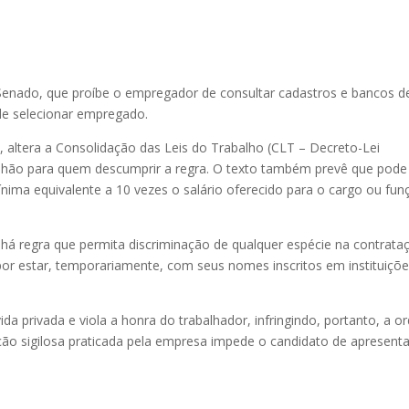
 Senado, que proíbe o empregador de consultar cadastros e bancos d
de selecionar empregado.
 altera a Consolidação das Leis do Trabalho (CLT – Decreto-Lei
milhão para quem descumprir a regra. O texto também prevê que pode
ima equivalente a 10 vezes o salário oferecido para o cargo ou fun
 há regra que permita discriminação de qualquer espécie na contrata
or estar, temporariamente, com seus nomes inscritos em instituiçõ
ida privada e viola a honra do trabalhador, infringindo, portanto, a 
gação sigilosa praticada pela empresa impede o candidato de apresenta