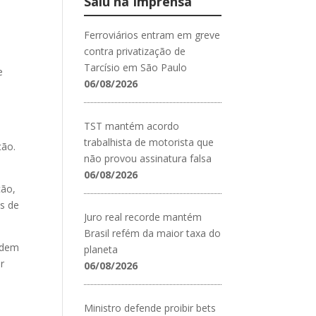
Saiu na Imprensa
Ferroviários entram em greve
contra privatização de
Tarcísio em São Paulo
e
06/08/2026
TST mantém acordo
trabalhista de motorista que
ção.
não provou assinatura falsa
06/08/2026
ção,
es de
Juro real recorde mantém
Brasil refém da maior taxa do
ordem
planeta
r
06/08/2026
Ministro defende proibir bets