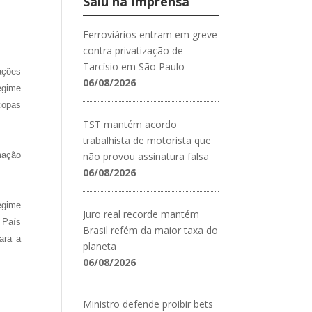
Saiu na Imprensa
Ferroviários entram em greve
contra privatização de
Tarcísio em São Paulo
ações
06/08/2026
egime
copas
TST mantém acordo
trabalhista de motorista que
mação
não provou assinatura falsa
06/08/2026
egime
Juro real recorde mantém
 País
Brasil refém da maior taxa do
ara a
planeta
06/08/2026
Ministro defende proibir bets