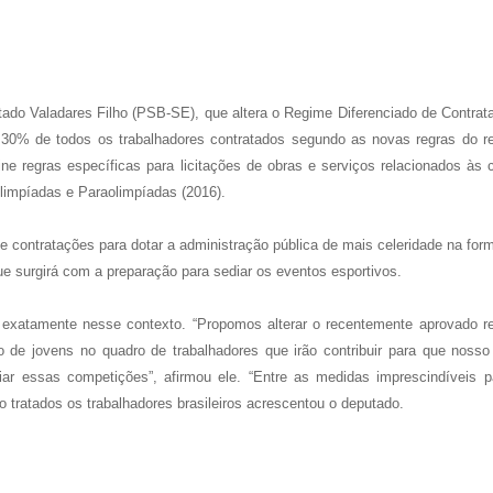
tado Valadares Filho (PSB-SE), que altera o Regime Diferenciado de Contrat
e 30% de todos os trabalhadores contratados segundo as novas regras do r
ne regras específicas para licitações de obras e serviços relacionados às 
limpíadas e Paraolimpíadas (2016).
e contratações para dotar a administração pública de mais celeridade na for
e surgirá com a preparação para sediar os eventos esportivos.
e exatamente nesse contexto. “Propomos alterar o recentemente aprovado r
ão de jovens no quadro de trabalhadores que irão contribuir para que nosso
ar essas competições”, afirmou ele. “Entre as medidas imprescindíveis p
 tratados os trabalhadores brasileiros acrescentou o deputado.