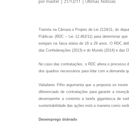
por
master
|
21/12/11
|
Ultimas Notícias
Tramita na Câmara o Projeto de Lei 2124/11, do depu
Públicas (RDC – Lei 12.462/11) para determinar qu
estejam na faixa etária de 18 a 29 anos. O RDC defi
das Confederações (2013) e do Mundo (2014) e das O
No caso das contratações, o RDC altera o processo d
dos quadros necessários para lidar com a demanda qu
Valadares Filho argumenta que a proposta se inser
diferenciado de contratações para garantir a inserç
desempenhe a contento a tarefa gigantesca de sedi
sustentabilidade das ações está a maneira como serão
Desemprego dobrado