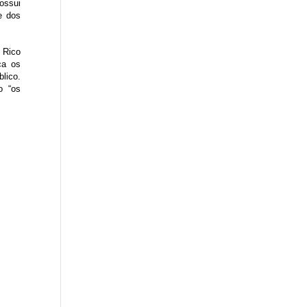
ossui
e dos
 Rico
ca os
blico.
o “os