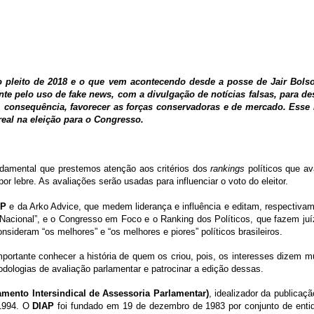
no pleito de 2018 e o que vem acontecendo desde a posse de Jair Bols
nte pelo uso de fake news, com a divulgação de notícias falsas, para des
 consequência, favorecer as forças conservadoras e de mercado. Esse 
real na eleição para o Congresso.
ndamental que prestemos atenção aos critérios dos
rankings
políticos que av
 lebre. As avaliações serão usadas para influenciar o voto do eleitor.
AP
e da Arko Advice, que medem liderança e influência e editam, respectivam
Nacional”, e o Congresso em Foco e o Ranking dos Políticos, que fazem juí
sideram “os melhores” e “os melhores e piores” políticos brasileiros.
mportante conhecer a história de quem os criou, pois, os interesses dizem m
dologias de avaliação parlamentar e patrocinar a edição dessas.
amento Intersindical de Assessoria Parlamentar)
, idealizador da publicaç
 1994. O
DIAP
foi fundado em 19 de dezembro de 1983 por conjunto de enti