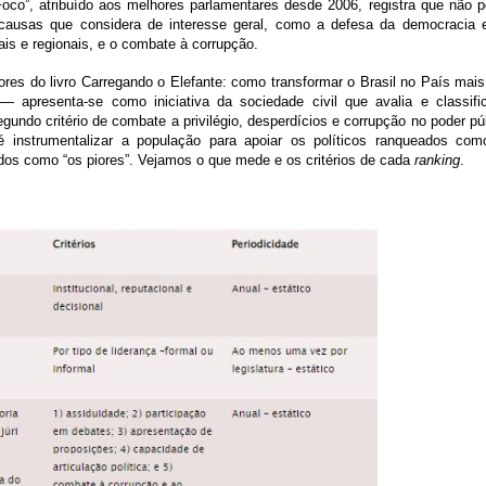
co”, atribuído aos melhores parlamentares desde 2006, registra que não p
 causas que considera de interesse geral, como a defesa da democracia 
ais e regionais, e o combate à corrupção.
res do livro Carregando o Elefante: como transformar o Brasil no País mais
r
—
apresenta-se como iniciativa da sociedade civil que avalia e classifi
undo critério de combate a privilégio, desperdícios e corrupção no poder pú
é instrumentalizar a população para apoiar os políticos ranqueados com
cados como “os piores”. Vejamos o que mede e os critérios de cada
ranking
.