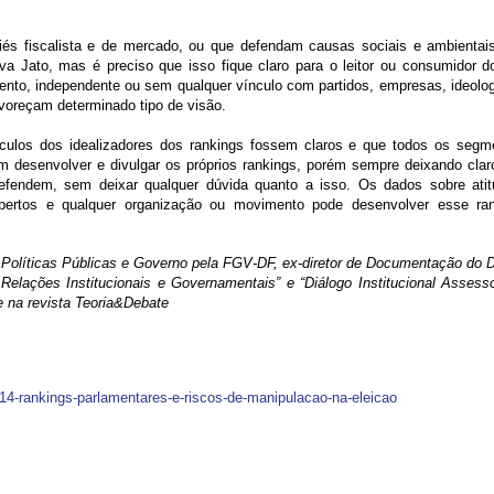
és fiscalista e de mercado, ou que defendam causas sociais e ambientais
Lava Jato, mas é preciso que isso fique claro para o leitor ou consumidor d
sento, independente ou sem qualquer vínculo com partidos, empresas, ideolog
avoreçam determinado tipo de visão.
ínculos dos idealizadores dos rankings fossem claros e que todos os segm
 desenvolver e divulgar os próprios rankings, porém sempre deixando clar
defendem, sem deixar qualquer dúvida quanto a isso. Os dados sobre atit
ertos e qualquer organização ou movimento pode desenvolver esse ran
 em Políticas Públicas e Governo pela FGV-DF, ex-diretor de Documentação do 
elações Institucionais e Governamentais” e “Diálogo Institucional Assesso
e na revista Teoria&Debate
1014-rankings-parlamentares-e-riscos-de-manipulacao-na-eleicao