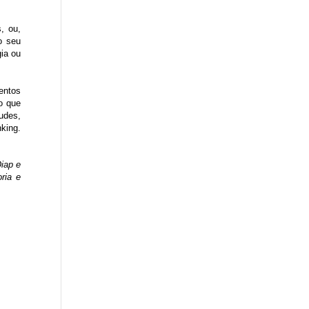
, ou,
o seu
ia ou
entos
o que
udes,
king.
Diap e
ria e