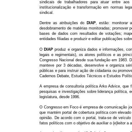
sindicais de trabalhadores para atuar entre a
institucionalização e transformação em normas leg
sindical.
Dentre as atribuições do
DIAP
, estão: monitorar 
desdobramento de matérias monitoradas; promover pe
bases de dados com resultados de votações; mapea
entidades filiadas e produzir e editar publicações sob
O
DIAP
produz e organiza dados e informações, cont
legais e regimentais), os atores políticos e as prin
Congresso Nacional desde sua fundação em 1983. Den
manteve por 3 décadas, desenvolve e organiza série
públicas e para instruir ação de cidadania ou promo
Cadernos Debate, Estudos Técnicos e Estudos Polític
A empresa de consultoria política Arko Advice, q
pesquisas e investigações sobre liderança política,
legislatura, desde 1996.
O Congresso em Foco é empresa de comunicação jornal
que mantém portal de cobertura política com elevado n
opinião. De acordo com o portal, trata-se de veículo 
fatos políticos com o objetivo de auxiliar o (e)leito