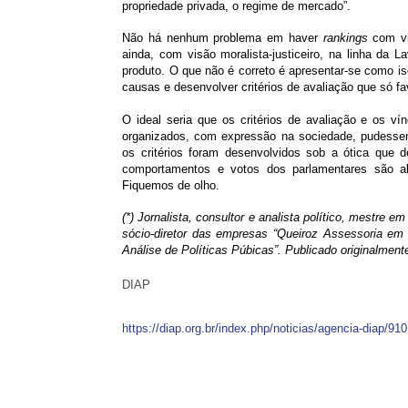
propriedade privada, o regime de mercado”.
Não há nenhum problema em haver
rankings
com vi
ainda, com visão moralista-justiceiro, na linha da 
produto. O que não é correto é apresentar-se como i
causas e desenvolver critérios de avaliação que só f
O ideal seria que os critérios de avaliação e os v
organizados, com expressão na sociedade, pudessem
os critérios foram desenvolvidos sob a ótica que 
comportamentos e votos dos parlamentares são ab
Fiquemos de olho.
(*) Jornalista, consultor e analista político, mestre
sócio-diretor das empresas “Queiroz Assessoria em R
Análise de Políticas Púbicas”. Publicado originalment
DIAP
https://diap.org.br/index.php/noticias/agencia-diap/9