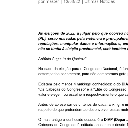
por
master
|
10/03/22
|
Ultimas Notícias
As eleições de 2022, a julgar pelo que ocorreu 
(PL), serão marcadas pela violência e principalme
reputações, manipular dados e informações e, em
não se limita à eleição presidencial, será também 
Antônio Augusto de Queiroz*
No caso da eleição para o Congresso Nacional, é fu
desempenho parlamentar, para não comprarmos gato por
Existem pelo menos 4
rankings
conhecidos: o do
DI
“Os Cabeças do Congresso” e a “Elite do Congresso 
valor e elegem ou escolhem respectivamente o que con
Antes de apresentar os critérios de cada ranking, é i
respeito do que pretendem ao desenvolver essas meto
O mais antigo e conhecido desses é o
DIAP (Depart
Cabeças do Congresso”, editada anualmente desde