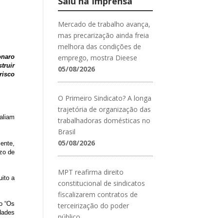
Saiu na Imprensa
Mercado de trabalho avança,
mas precarização ainda freia
melhora das condições de
emprego, mostra Dieese
onaro
truir
05/08/2026
risco
O Primeiro Sindicato? A longa
trajetória de organização das
aliam
trabalhadoras domésticas no
Brasil
05/08/2026
ente,
zo de
MPT reafirma direito
uito a
constitucional de sindicatos
fiscalizarem contratos de
ão “Os
terceirização do poder
dades
público