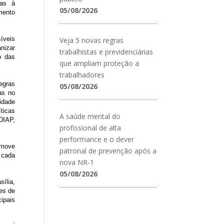
tas à
05/08/2026
mento
íveis
Veja 5 novas regras
nizar
trabalhistas e previdenciárias
o das
que ampliam proteção a
trabalhadores
egras
05/08/2026
das no
idade
ticas
A saúde mental do
DIAP,
profissional de alta
performance e o dever
omove
patronal de prevenção após a
 cada
nova NR-1
05/08/2026
ília,
res de
cipais