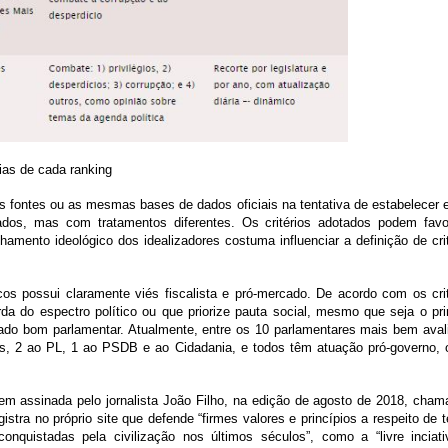
ias de cada ranking
 fontes ou as mesmas bases de dados oficiais na tentativa de estabelecer e
ados, mas com tratamentos diferentes. Os critérios adotados podem favo
amento ideológico dos idealizadores costuma influenciar a definição de cri
os possui claramente viés fiscalista e pró-mercado. De acordo com os crit
a do espectro político ou que priorize pauta social, mesmo que seja o pri
ado bom parlamentar. Atualmente, entre os 10 parlamentares mais bem aval
s, 2 ao PL, 1 ao PSDB e ao Cidadania, e todos têm atuação pró-governo, 
em assinada pelo jornalista João Filho, na edição de agosto de 2018, cham
istra no próprio site que defende “firmes valores e princípios a respeito de
nquistadas pela civilização nos últimos séculos”, como a “livre inciati