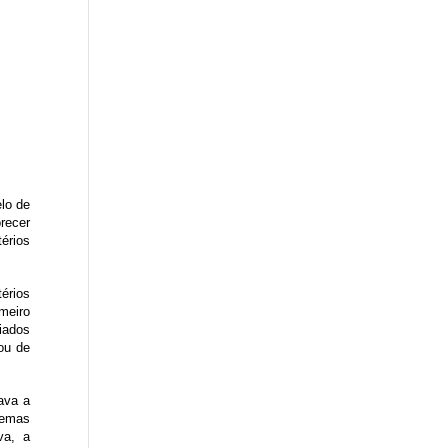
lo de
recer
térios
érios
meiro
iados
ou de
ava a
 temas
va, a