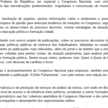
os Poderes da República, em especial o Congresso Nacional, com vis
ais das reivindicações predominantes, majoritárias e consensuais do movi
a tramitação de projetos; prestar informações sobre o andamento e poss
squisa de opinião para antecipar tendência de votações no Congresso; orga
r os atores-chave do processo decisório; montar estratégias de atuaçã
re educação política e formação cidadã.
ando com acervo próprio de publicações, sobre os processos decisórios (r
cipais políticas públicas de interesse dos trabalhadores, debatidas ou vota
tre as publicações mais relevantes, além do jornal e do boletim que a ent
s voltadas para prestar contas da atuação parlamentar, para analisar polí
ver formação política. Dentre essas séries, podemos citar: Quem é Quem do 
os, com dezenas de cartilhas e livros.
ue faz o acompanhamento do Congresso Nacional para empresas, também pr
 editando a publicação “A Elite Parlamentar”, com pelo menos uma edição em
ística e de prestação de serviços de análise da notícia, com sede em Bras
ível de acesso e de influência entre políticos, jornalistas e outros formado
jornalístico que faz cobertura apartidária do Congresso Nacional e dos prin
r a acompanhar o desempenho dos representantes eleitos.