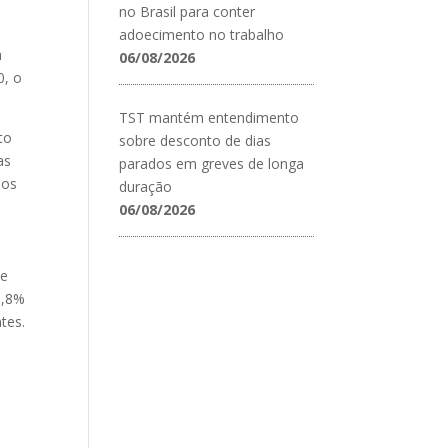
no Brasil para conter
adoecimento no trabalho
a
06/08/2026
0, o
TST mantém entendimento
to
sobre desconto de dias
as
parados em greves de longa
dos
duração
06/08/2026
de
0,8%
tes.