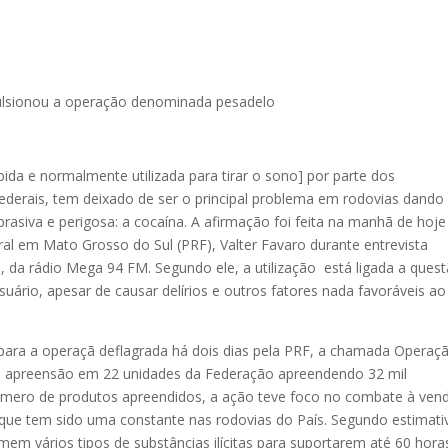
pulsionou a operação denominada pesadelo
bida e normalmente utilizada para tirar o sono] por parte dos
federais, tem deixado de ser o principal problema em rodovias dando
asiva e perigosa: a cocaína. A afirmação foi feita na manhã de hoje
ral em Mato Grosso do Sul (PRF), Valter Favaro durante entrevista
da rádio Mega 94 FM. Segundo ele, a utilização está ligada a ques
ário, apesar de causar delírios e outros fatores nada favoráveis ao
 para a operaçã deflagrada há dois dias pela PRF, a chamada Operaç
e apreensão em 22 unidades da Federação apreendendo 32 mil
úmero de produtos apreendidos, a ação teve foco no combate à ven
que tem sido uma constante nas rodovias do País. Segundo estimati
em vários tipos de substâncias ilícitas para suportarem até 60 hora