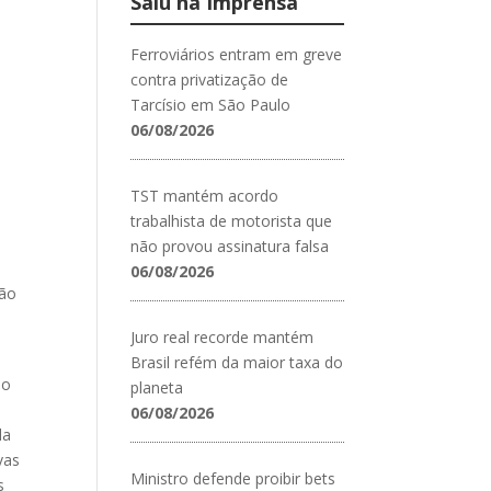
Saiu na Imprensa
Ferroviários entram em greve
contra privatização de
Tarcísio em São Paulo
06/08/2026
TST mantém acordo
trabalhista de motorista que
não provou assinatura falsa
06/08/2026
tão
Juro real recorde mantém
Brasil refém da maior taxa do
ão
planeta
06/08/2026
da
vas
Ministro defende proibir bets
s