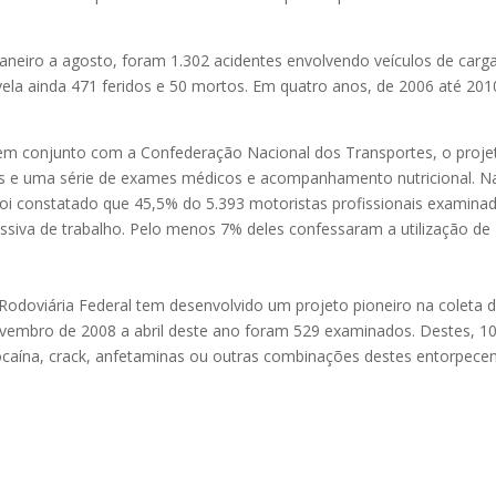
janeiro a agosto, foram 1.302 acidentes envolvendo veículos de carg
ela ainda 471 feridos e 50 mortos. Em quatro anos, de 2006 até 201
m conjunto com a Confederação Nacional dos Transportes, o proje
s e uma série de exames médicos e acompanhamento nutricional. N
 foi constatado que 45,5% do 5.393 motoristas profissionais examina
essiva de trabalho. Pelo menos 7% deles confessaram a utilização de
 Rodoviária Federal tem desenvolvido um projeto pioneiro na coleta 
 novembro de 2008 a abril deste ano foram 529 examinados. Destes, 1
ína, crack, anfetaminas ou outras combinações destes entorpecen