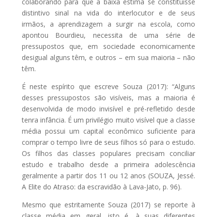
colaborando para que a baixa estima se constituísse
distintivo sinal na vida do interlocutor e de seus
irmãos, a aprendizagem a surgir na escola, como
apontou Bourdieu, necessita de uma série de
pressupostos que, em sociedade economicamente
desigual alguns têm, e outros – em sua maioria – não
têm.
É neste espírito que escreve Souza (2017): “Alguns
desses pressupostos são visíveis, mas a maioria é
desenvolvida de modo invisível e pré-refletido desde
tenra infância. É um privilégio muito visível que a classe
média possui um capital econômico suficiente para
comprar o tempo livre de seus filhos só para o estudo.
Os filhos das classes populares precisam conciliar
estudo e trabalho desde a primeira adolescência
geralmente a partir dos 11 ou 12 anos (SOUZA, Jessé.
A Elite do Atraso: da escravidão à Lava-Jato, p. 96).
Mesmo que estritamente Souza (2017) se reporte à
classe média em geral, isto é, à suas diferentes