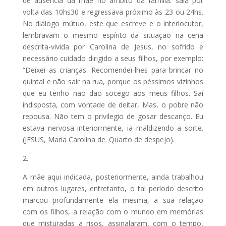
de ausência da mãe no âmbito da família: saia por
volta das 10hs30 e regressava próximo às 23 ou 24hs.
No diálogo mútuo, este que escreve e o interlocutor,
lembravam o mesmo espírito da situação na cena
descrita-vivida por Carolina de Jesus, no sofrido e
necessário cuidado dirigido a seus filhos, por exemplo:
“Deixei as crianças. Recomendei-lhes para brincar no
quintal e não sair na rua, porque os péssimos vizinhos
que eu tenho não dão socego aos meus filhos. Saí
indisposta, com vontade de deitar, Mas, o pobre não
repousa. Não tem o privilegio de gosar descanço. Eu
estava nervosa interiormente, ia maldizendo a sorte.
(JESUS, Maria Carolina de. Quarto de despejo).
2.
A mãe aqui indicada, posteriormente, ainda trabalhou
em outros lugares, entretanto, o tal período descrito
marcou profundamente ela mesma, a sua relação
com os filhos, a relação com o mundo em memórias
que misturadas a risos, assinalaram, com o tempo,