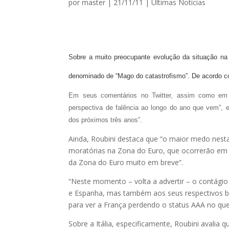
por
master
|
21/11/11
|
Ultimas Notícias
Sobre a muito preocupante evolução da situação na 
denominado de “Mago do catastrofismo”. De acordo com
Em seus comentários no Twitter, assim como em en
perspectiva de falência ao longo do ano que vem”, 
dos próximos três anos”.
Ainda, Roubini destaca que “o maior medo nesta 
moratórias na Zona do Euro, que ocorrerão em d
da Zona do Euro muito em breve”.
“Neste momento – volta a advertir – o contágio j
e Espanha, mas também aos seus respectivos b
para ver a França perdendo o status AAA no que
Sobre a Itália, especificamente, Roubini avalia