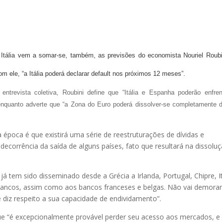
Itália vem a somar-se, também, as previsões do economista Nouriel Roubin
 ele, “a Itália poderá declarar default nos próximos 12 meses”.
trevista coletiva, Roubini define que “Itália e Espanha poderão enfren
enquanto adverte que “a Zona do Euro poderá dissolver-se completamente d
época é que existirá uma série de reestruturações de dívidas e
ecorrência da saída de alguns países, fato que resultará na dissolu
á tem sido disseminado desde a Grécia a Irlanda, Portugal, Chipre, It
ancos, assim como aos bancos franceses e belgas. Não vai demora
 diz respeito a sua capacidade de endividamento”.
 que “é excepcionalmente provável perder seu acesso aos mercados, e