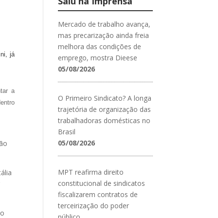
Saiu na Imprensa
Mercado de trabalho avança,
mas precarização ainda freia
melhora das condições de
i, já
emprego, mostra Dieese
05/08/2026
tar a
O Primeiro Sindicato? A longa
entro
trajetória de organização das
trabalhadoras domésticas no
Brasil
05/08/2026
ção
MPT reafirma direito
ália
constitucional de sindicatos
r
fiscalizarem contratos de
terceirização do poder
 o
público