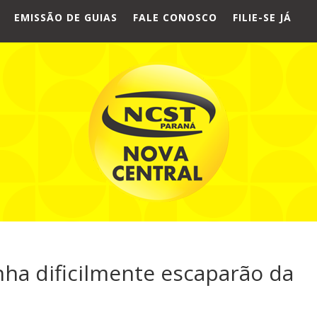
EMISSÃO DE GUIAS
FALE CONOSCO
FILIE-SE JÁ
anha dificilmente escaparão da