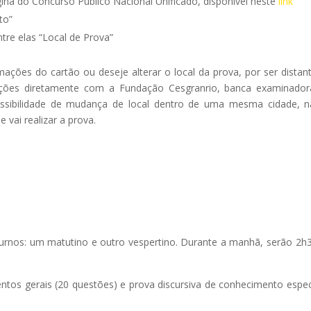
gina do Concurso Público Nacional Unificado, disponível neste
link
to”
re elas “Local de Prova”
ações do cartão ou deseje alterar o local da prova, por ser distan
reções diretamente com a Fundação Cesgranrio, banca examinado
possibilidade de mudança de local dentro de uma mesma cidade, 
 vai realizar a prova.
turnos: um matutino e outro vespertino. Durante a manhã, serão 2h
entos gerais (20 questões) e prova discursiva de conhecimento espec