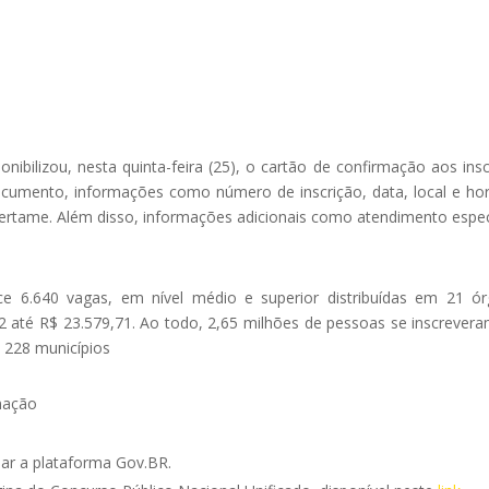
nibilizou, nesta quinta-feira (25), o cartão de confirmação aos insc
cumento, informações como número de inscrição, data, local e ho
certame. Além disso, informações adicionais como atendimento espec
ce 6.640 vagas, em nível médio e superior distribuídas em 21 ó
32 até R$ 23.579,71. Ao todo, 2,65 milhões de pessoas se inscrever
 228 municípios
mação
ar a plataforma Gov.BR.