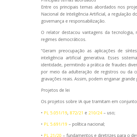
Entre os principais temas abordados nos projet
Nacional de Inteligência Artificial, a regulaçã
governança e responsabilização.
O relator destacou vantagens da tecnologia, 
regimes democráticos.
“Geram preocupação as aplicações de síntes
inteligência artificial generativa. Esses sis
identidade, permitindo a prática de fraudes di
por meio da adulteração de registros ou da cr
gravações reais. Assim, podem enganar grande p
Projetos de lei
Os projetos sobre IA que tramitam em conjunto 
•
PL 5.051/19
,
872/21
e
210/24
– uso;
•
PL 5.691/19
– política nacional;
•
PL 21/20
– fundamentos e diretrizes para o de