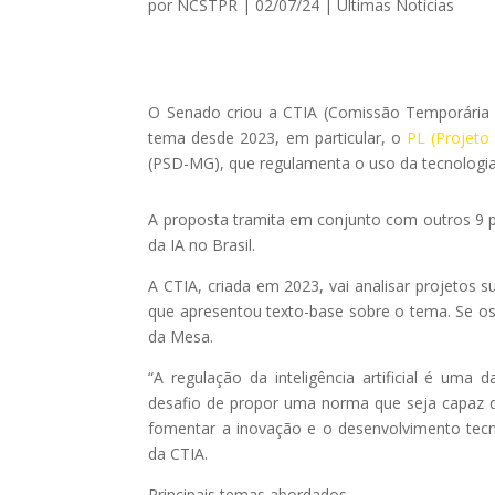
por
NCSTPR
|
02/07/24
|
Ultimas Notícias
O Senado criou a CTIA (Comissão Temporária Int
tema desde 2023, em particular, o
PL (Projeto 
(PSD-MG), que regulamenta o uso da tecnologia
A proposta tramita em conjunto com outros 9 p
da IA no Brasil.
A CTIA, criada em 2023, vai analisar projetos s
que apresentou texto-base sobre o tema. Se os
da Mesa.
“A regulação da inteligência artificial é um
desafio de propor uma norma que seja capaz d
fomentar a inovação e o desenvolvimento tec
da CTIA.
Principais temas abordados