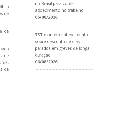
no Brasil para conter
ítica
adoecimento no trabalho
os de
06/08/2026
de de
TST mantém entendimento
sobre desconto de dias
parados em greves de longa
amada
duração
es de
06/08/2026
onra,
os de