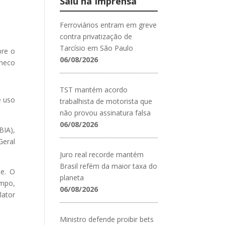
Saiu na Imprensa
Ferroviários entram em greve
contra privatização de
Tarcísio em São Paulo
bre o
06/08/2026
checo
TST mantém acordo
e uso
trabalhista de motorista que
não provou assinatura falsa
06/08/2026
BIA),
Geral
Juro real recorde mantém
Brasil refém da maior taxa do
te. O
planeta
empo,
06/08/2026
lator
Ministro defende proibir bets