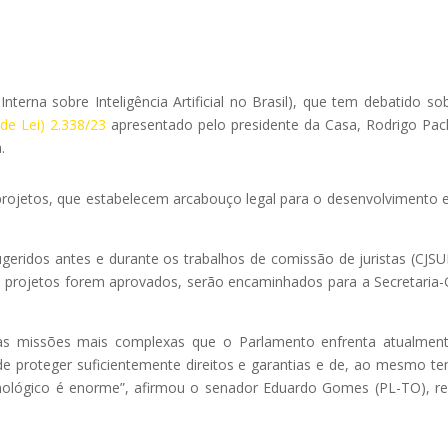
erna sobre Inteligência Artificial no Brasil), que tem debatido so
de Lei) 2.338/23
apresentado pelo presidente da Casa, Rodrigo Pa
.
rojetos, que estabelecem arcabouço legal para o desenvolvimento 
ugeridos antes e durante os trabalhos de comissão de juristas (CJSU
 projetos forem aprovados, serão encaminhados para a Secretaria-
a das missões mais complexas que o Parlamento enfrenta atualmen
e proteger suficientemente direitos e garantias e de, ao mesmo t
nológico é enorme”, afirmou o senador Eduardo Gomes (PL-TO), re