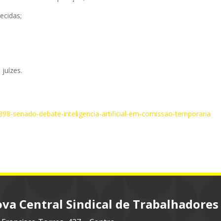
ecidas;
juízes.
91898-senado-debate-inteligencia-artificial-em-comissao-temporaria
va Central Sindical de Trabalhadores