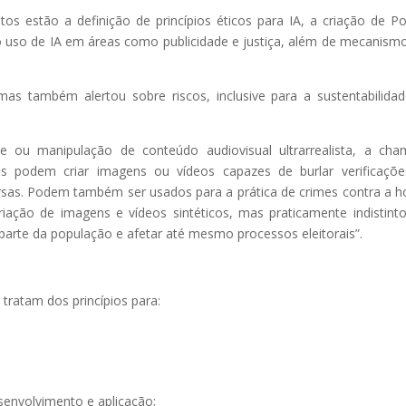
os estão a definição de princípios éticos para IA, a criação de Pol
o do uso de IA em áreas como publicidade e justiça, além de mecanism
mas também alertou sobre riscos, inclusive para a sustentabilida
e ou manipulação de conteúdo audiovisual ultrarrealista, a ch
temas podem criar imagens ou vídeos capazes de burlar verificaçõ
versas. Podem também ser usados para a prática de crimes contra a h
iação de imagens e vídeos sintéticos, mas praticamente indistint
arte da população e afetar até mesmo processos eleitorais”.
tratam dos princípios para:
senvolvimento e aplicação;