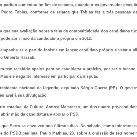
do partido aumentou no fim de semana, quando o ex-governador discuti
, Pedro Tobias, conforme os relatos que Tobias fez a três pessoas d
a que sua avaliação sobre a falta de competitividade dos candidatos tu
pode abrir mão da candidatura própria em 2012.
ampanha se o partido insistir em lançar candidato próprio e vetar a al
to Gilberto Kassab.
ra tem recebido apelos para se candidatar a prefeito, por ser o tucano
as ele nega ter interesse em participar da disputa.
esidente nacional da legenda, deputado Sérgio Guerra (PE). O gover
eu aval à sua divulgação.
io estadual da Cultura, Andrea Matarazzo, um dos quatro pré-candidat
 abrir mão da candidatura e apoiar o PSD.
m que Serra se envolveu nos últimos dias. No sábado, como informou 
ude do PSDB paulista, Paulo Mathias, 20, sobre a omissão de seu nome