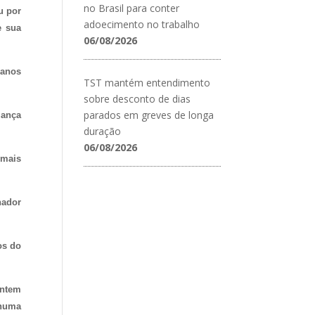
no Brasil para conter
u por
adoecimento no trabalho
e sua
06/08/2026
canos
TST mantém entendimento
sobre desconto de dias
parados em greves de longa
iança
duração
06/08/2026
 mais
nador
os do
ontem
 numa