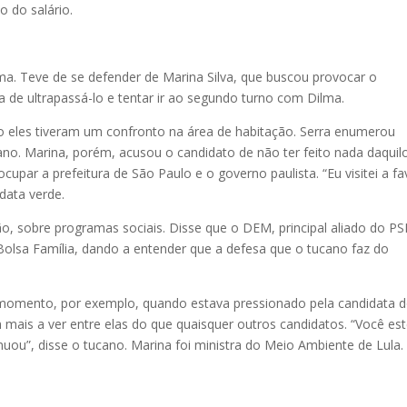
o do salário.
ma. Teve de se defender de Marina Silva, que buscou provocar o
 de ultrapassá-lo e tentar ir ao segundo turno com Dilma.
 eles tiveram um confronto na área de habitação. Serra enumerou
ano. Marina, porém, acusou o candidato de não ter feito nada daquil
par a prefeitura de São Paulo e o governo paulista. “Eu visitei a fa
data verde.
ão, sobre programas sociais. Disse que o DEM, principal aliado do P
no Bolsa Família, dando a entender que a defesa que o tucano faz do
omento, por exemplo, quando estava pressionado pela candidata 
 mais a ver entre elas do que quaisquer outros candidatos. “Você es
ou”, disse o tucano. Marina foi ministra do Meio Ambiente de Lula.