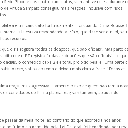
da Rede Globo e dos quatro candidatos, se manteve quieta durante 
o de Arruda Sampaio conseguiu mais reações, inclusive com risos
tos.
plateia e um candidato foi fundamental. Foi quando Dilma Rousseff
internet. Ela estava respondendo a Plínio, que disse ser o PSol, seu
l dos recursos.
ue o PT registra “todas as doações, que são oficiais”. Mas parte d
ia dito que o PT registra “todas as doações que são oficiais” – o que
oficiais, o conhecido caixa 2 eleitoral, proibido pela lei. Uma parte 
u subiu o tom, voltou ao tema e deixou mais clara a frase: “Todas as
 Dilma reagiu mais agressiva. “Lamento o riso de quem não tem a nos
vez, os convidados do PT na plateia reagiram também, aplaudindo
 passar da meia-noite, ao contrário do que acontecia nos anos
e no último dia permitido pela Lei Eleitoral, foi beneficiada por uma