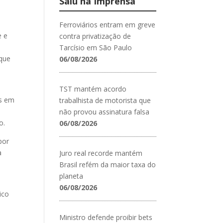
Saiu na Imprensa
Ferroviários entram em greve
e e
contra privatização de
Tarcísio em São Paulo
 que
06/08/2026
TST mantém acordo
os em
trabalhista de motorista que
o
não provou assinatura falsa
o.
06/08/2026
por
a
Juro real recorde mantém
Brasil refém da maior taxa do
planeta
06/08/2026
ico
Ministro defende proibir bets