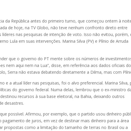
cia da República antes do primeiro turno, que começou ontem à noit
ada de hoje, na TV Globo, não teve nenhum confronto direto entre
s líderes nas pesquisas de intenção de voto. Isso não evitou, porém,
verno Lula em suas intervenções. Marina Silva (PV) e Plínio de Arruda
tender que o governo do PT mente sobre os números de investiment
ões nem aqui nem na Lua”, disse, em referência aos dados oficiais d
lo, Serra não estava debatendo diretamente a Dilma, mas com Plíni
 e a atual líder nas pesquisas, foi o alvo preferencial. Marina Silva, 
olíticas do governo federal. Numa delas, lembrou que o ex-ministro d
estinou recursos à sua base eleitoral, na Bahia, deixando outros
de desastres.
e possível. Afirmou, por exemplo, que o partido usou dinheiro públ
 pa­­gamento de juros, em vez de destinar mais dinheiro para a área
oiar propostas como a limitação do tamanho de terras no Brasil ou a