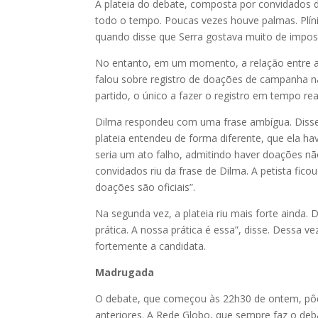
A plateia do debate, composta por convidados 
todo o tempo. Poucas vezes houve palmas. Plíni
quando disse que Serra gostava muito de impos
No entanto, em um momento, a relação entre a 
falou sobre registro de doações de campanha na 
partido, o único a fazer o registro em tempo rea
Dilma respondeu com uma frase ambígua. Disse q
plateia entendeu de forma diferente, que ela hav
seria um ato falho, admitindo haver doações não 
convidados riu da frase de Dilma. A petista fico
doações são oficiais”.
Na segunda vez, a plateia riu mais forte ainda.
prática. A nossa prática é essa”, disse. Dessa 
fortemente a candidata.
Madrugada
O debate, que começou às 22h30 de ontem, pôde
anteriores. A Rede Globo, que sempre faz o debat