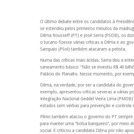
O último debate entre os candidatos à Presidên
se estendeu pelos primeiros minutos da madrug
Dilma Rousseff (PT) e José Serra (PSDB), os doi
o tucano fizesse várias críticas a Dilma e ao go
Sampaio (PSol) também atacaram a petista.
Numa das críticas mais ácidas, Serra deu a en
saneamento básico. “Não se investiu R$ 40 bilh
Palácio do Planalto. Nesse momento, por exemp
Dilma, na verdade, por ser a candidata do governo
exemplo, apresentou críticas severas a várias p
Integração Nacional Geddel Vieira Lima (PMDB) d
estados sem verbas para prevenção e controle 
Plínio também atacou o governo do PT sempre qu
para manter uma “bolsa banqueiro”, por meio do
social. E criticou a candidata Dilma por não ap