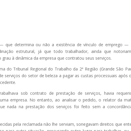
T — que determina ou não a existência de vínculo de emprego —
rdinação estrutural, já que todo trabalhador, ainda que notoria
 grau à dinâmica da empresa que contratou seus serviços.
ma do Tribunal Regional do Trabalho da 2ª Região (Grande São Pa
 de serviços do setor de beleza a pagar as custas processuais após 
ocedente.
abalhava sob contrato de prestação de serviços, havia requer
uma empresa. No entanto, ao analisar o pedido, o relator da mat
que nada na prestação dos serviços foi feito sem a concordânc
lecidas pela reclamada não lhe serviam, sonegavam direitos que ent
se para outra situação, procurando outro lugar para trabalhar, ou 