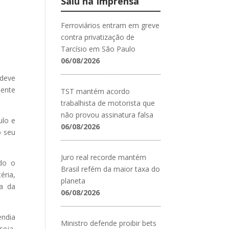
Saiu na Imprensa
Ferroviários entram em greve
contra privatização de
Tarcísio em São Paulo
06/08/2026
 deve
mente
TST mantém acordo
trabalhista de motorista que
não provou assinatura falsa
ulo e
06/08/2026
o seu
Juro real recorde mantém
ido o
Brasil refém da maior taxa do
éria,
planeta
ia da
06/08/2026
endia
Ministro defende proibir bets
seja,