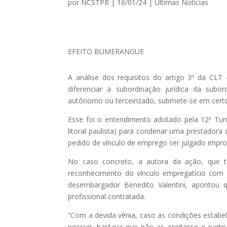
por
NCSTPR
|
16/01/24
|
Ultimas Notícias
EFEITO BUMERANGUE
A análise dos requisitos do artigo 3º da CL
diferenciar a subordinação jurídica da subo
autônomo ou terceirizado, submete-se em certo
Esse foi o entendimento adotado pela 12ª Tur
litoral paulista) para condenar uma prestadora
pedido de vínculo de emprego ser julgado impr
No caso concreto, a autora da ação, que tr
reconhecimento do vínculo empregatício com 
desembargador Benedito Valentini, apontou 
profissional contratada.
“Com a devida vênia, caso as condições estabe
possuir, bastava que não as aceitasse e partis