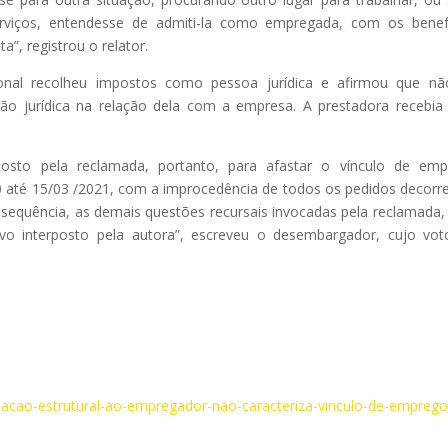
rviços, entendesse de admiti-la como empregada, com os benef
ta”, registrou o relator.
ional recolheu impostos como pessoa jurídica e afirmou que n
o jurídica na relação dela com a empresa. A prestadora recebi
posto pela reclamada, portanto, para afastar o vínculo de em
 até 15/03 /2021, com a improcedência de todos os pedidos decorr
consequência, as demais questões recursais invocadas pela reclamada
ivo interposto pela autora”, escreveu o desembargador, cujo vot
nacao-estrutural-ao-empregador-nao-caracteriza-vinculo-de-emprego