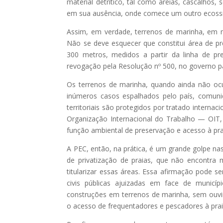
material detrítico, tal como areias, cascalhos, 
em sua ausência, onde comece um outro ecossis
Assim, em verdade, terrenos de marinha, em m
Não se deve esquecer que constitui área de p
300 metros, medidos a partir da linha de 
revogação pela Resolução nº 500, no governo pa
Os terrenos de marinha, quando ainda não oc
inúmeros casos espalhados pelo país, comunida
territoriais são protegidos por tratado internac
Organização Internacional do Trabalho — OIT,
função ambiental de preservação e acesso à pra
A PEC, então, na prática, é um grande golpe nas
de privatização de praias, que não encontra m
titularizar essas áreas. Essa afirmação pode 
civis públicas ajuizadas em face de municíp
construções em terrenos de marinha, sem ouvir
o acesso de frequentadores e pescadores à prai