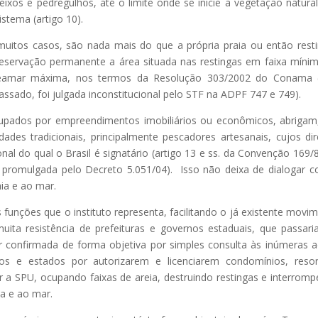
seixos e pedregulhos, até o limite onde se inicie a vegetação natural
tema (artigo 10).
uitos casos, são nada mais do que a própria praia ou então rest
reservação permanente a área situada nas restingas em faixa míni
preamar máxima, nos termos da Resolução 303/2002 do Conama (
ssado, foi julgada inconstitucional pelo STF na ADPF 747 e 749).
upados por empreendimentos imobiliários ou econômicos, abriga
des tradicionais, principalmente pescadores artesanais, cujos dir
ional do qual o Brasil é signatário (artigo 13 e ss. da Convenção 169/
 promulgada pelo Decreto 5.051/04). Isso não deixa de dialogar 
ia e ao mar.
 funções que o instituto representa, facilitando o já existente movi
uita resistência de prefeituras e governos estaduais, que passar
ser confirmada de forma objetiva por simples consulta às inúmeras 
ios e estados por autorizarem e licenciarem condomínios, reso
 a SPU, ocupando faixas de areia, destruindo restingas e interrom
a e ao mar.