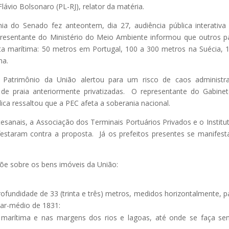
ávio Bolsonaro (PL-RJ), relator da matéria.
ia do Senado fez anteontem, dia 27, audiência pública interativa
epresentante do Ministério do Meio Ambiente informou que outros p
a marítima: 50 metros em Portugal, 100 a 300 metros na Suécia, 
na.
 Patrimônio da União alertou para um risco de caos administra
 de praia anteriormente privatizadas. O representante do Gabine
lica ressaltou que a PEC afeta a soberania nacional.
anais, a Associação dos Terminais Portuários Privados e o Institu
taram contra a proposta. Já os prefeitos presentes se manifes
õe sobre os bens imóveis da União:
ofundidade de 33 (trinta e três) metros, medidos horizontalmente, p
mar-médio de 1831:
 marítima e nas margens dos rios e lagoas, até onde se faça sen