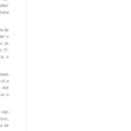
ília”
aria
da de
tir o
ou as
o 5º,
ta, o
raias
 só a
. Até
cia o
, não
esso,
te de