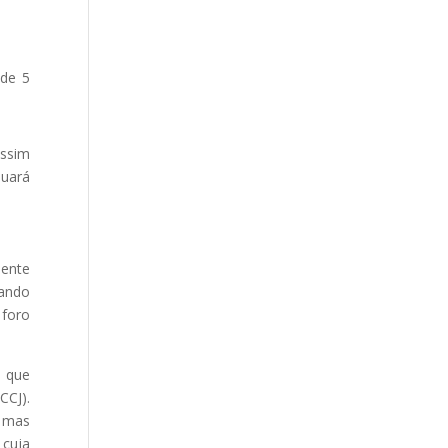
 de 5
assim
nuará
.
mente
tando
 foro
o que
CCJ).
, mas
 cuja