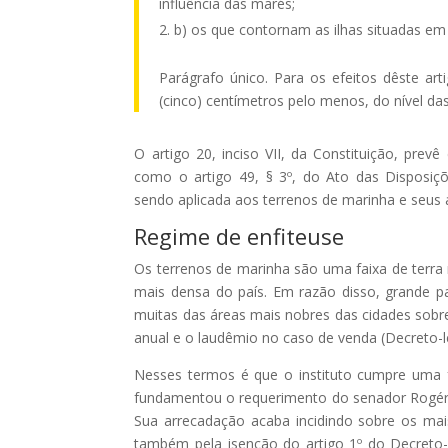
influência das marés;
b) os que contornam as ilhas situadas em 
Parágrafo único. Para os efeitos dêste art
(cinco) centímetros pelo menos, do nível d
O artigo 20, inciso VII, da Constituição, pre
como o artigo 49, § 3º, do Ato das Disposiçõe
sendo aplicada aos terrenos de marinha e seus ac
Regime de enfiteuse
Os terrenos de marinha são uma faixa de terra 
mais densa do país. Em razão disso, grande p
muitas das áreas mais nobres das cidades sobr
anual e o laudêmio no caso de venda (Decreto-le
Nesses termos é que o instituto cumpre uma f
fundamentou o requerimento do senador Rogério
Sua arrecadação acaba incidindo sobre os mais
também pela isenção do artigo 1º do Decreto-