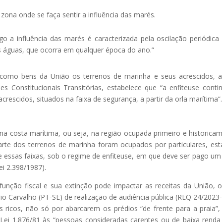
zona onde se faça sentir a influência das marés.
igo a influência das marés é caracterizada pela oscilação periódica
as águas, que ocorra em qualquer época do ano.”
vê como bens da União os terrenos de marinha e seus acrescidos, 
s Constitucionais Transitórias, estabelece que “a enfiteuse conti
rescidos, situados na faixa de segurança, a partir da orla marítima”
na costa marítima, ou seja, na região ocupada primeiro e historica
arte dos terrenos de marinha foram ocupados por particulares, es
e essas faixas, sob o regime de enfiteuse, em que deve ser pago um
i 2.398/1987).
unção fiscal e sua extinção pode impactar as receitas da União, 
 Carvalho (PT-SE) de realização de audiência pública (REQ 24/2023-
 ricos, não só por abarcarem os prédios “de frente para a praia”
Lei 1.876/81 às “pessoas consideradas carentes ou de baixa renda