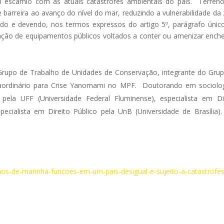
 escárnio com as atuais catástrofes ambientais do país. Terren
arreira ao avanço do nível do mar, reduzindo a vulnerabilidade da
ndo e devendo, nos termos expressos do artigo 5º, parágrafo únic
alação de equipamentos públicos voltados a conter ou amenizar ench
Grupo de Trabalho de Unidades de Conservação, integrante do Gru
traordinário para Crise Yanomami no MPF. Doutorando em sociolo
 pela UFF (Universidade Federal Fluminense), especialista em Di
specialista em Direito Público pela UnB (Universidade de Brasília)
nos-de-marinha-funcoes-em-um-pais-desigual-e-sujeito-a-catastrofes