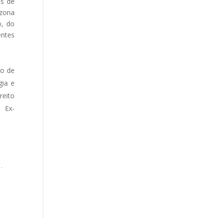
os de
 zona
o, do
entes
po de
gia e
reito
. Ex-
-