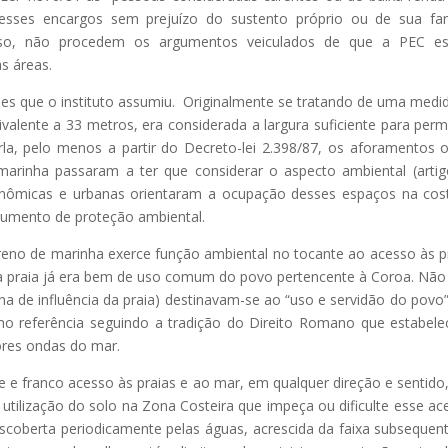
esses encargos sem prejuízo do sustento próprio ou de sua fam
isso, não procedem os argumentos veiculados de que a PEC est
s áreas.
ões que o instituto assumiu. Originalmente se tratando de uma medi
alente a 33 metros, era considerada a largura suficiente para permi
rla, pelo menos a partir do Decreto-lei 2.398/87, os aforamentos 
arinha passaram a ter que considerar o aspecto ambiental (artig
onômicas e urbanas orientaram a ocupação desses espaços na cos
trumento de proteção ambiental.
reno de marinha exerce função ambiental no tocante ao acesso às p
 a praia já era bem de uso comum do povo pertencente à Coroa. Não
na de influência da praia) destinavam-se ao “uso e servidão do povo”
mo referência seguindo a tradição do Direito Romano que estabele
iores ondas do mar.
vre e franco acesso às praias e ao mar, em qualquer direção e sentido
utilização do solo na Zona Costeira que impeça ou dificulte esse ac
coberta periodicamente pelas águas, acrescida da faixa subsequen