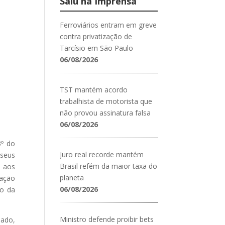
Saiu na Imprensa
Ferroviários entram em greve
contra privatização de
Tarcísio em São Paulo
06/08/2026
TST mantém acordo
trabalhista de motorista que
não provou assinatura falsa
06/08/2026
3º do
Juro real recorde mantém
 seus
Brasil refém da maior taxa do
; aos
planeta
pação
06/08/2026
to da
Ministro defende proibir bets
nado,