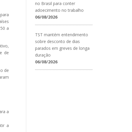
no Brasil para conter
adoecimento no trabalho
 para
06/08/2026
aíses
150 a
TST mantém entendimento
sobre desconto de dias
tivo,
parados em greves de longa
te de
duração
06/08/2026
to de
taram
ara a
tir a