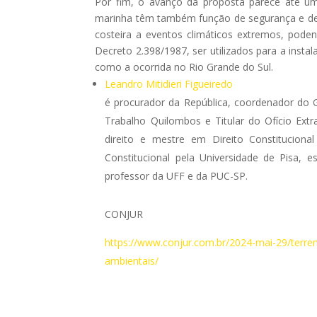
Por fim, o avanço da proposta parece até um
marinha têm também função de segurança e de b
costeira a eventos climáticos extremos, pode
Decreto 2.398/1987, ser utilizados para a inst
como a ocorrida no Rio Grande do Sul.
Leandro Mitidieri Figueiredo
é procurador da República, coordenador do 
Trabalho Quilombos e Titular do Ofício Ex
direito e mestre em Direito Constitucional
Constitucional pela Universidade de Pisa, e
professor da UFF e da PUC-SP.
CONJUR
https://www.conjur.com.br/2024-mai-29/terre
ambientais/