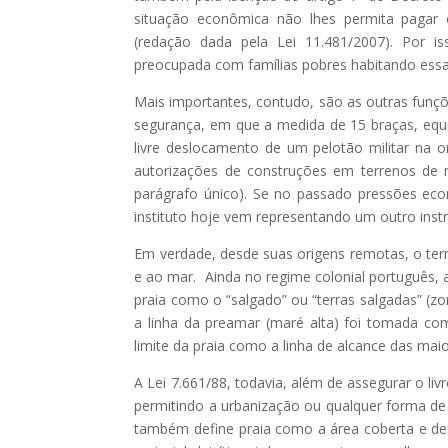
situação econômica não lhes permita pagar 
(redação dada pela Lei 11.481/2007). Por 
preocupada com famílias pobres habitando essa
Mais importantes, contudo, são as outras funç
segurança, em que a medida de 15 braças, equiv
livre deslocamento de um pelotão militar na o
autorizações de construções em terrenos de m
parágrafo único). Se no passado pressões ec
instituto hoje vem representando um outro ins
Em verdade, desde suas origens remotas, o ter
e ao mar. Ainda no regime colonial português,
praia como o “salgado” ou “terras salgadas” (zo
a linha da preamar (maré alta) foi tomada co
limite da praia como a linha de alcance das ma
A Lei 7.661/88, todavia, além de assegurar o li
permitindo a urbanização ou qualquer forma de 
também define praia como a área coberta e des