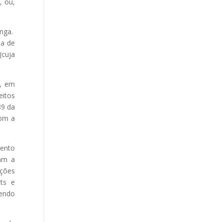
, ou,
inga.
ma de
cuja
m, em
eitos
89 da
com a
mento
iam a
ações
rts e
pendo