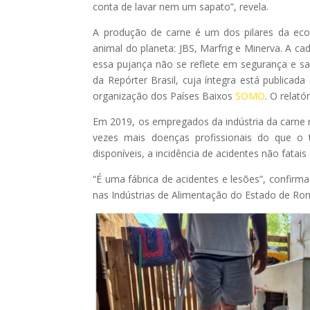
conta de lavar nem um sapato”, revela.
A produção de carne é um dos pilares da econ
animal do planeta: JBS, Marfrig e Minerva. A c
essa pujança não se reflete em segurança e s
da Repórter Brasil, cuja íntegra está publicad
organização dos Países Baixos
SOMO
. O relat
Em 2019, os empregados da indústria da carne 
vezes mais doenças profissionais do que o tr
disponíveis, a incidência de acidentes não fatais e
“É uma fábrica de acidentes e lesões”, confir
nas Indústrias de Alimentação do Estado de Rond