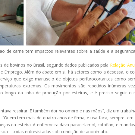
ução de carne tem impactos relevantes sobre a saúde e a seguranç
os de bovinos no Brasil, segundo dados publicados pela
Relação Anu
o e Emprego. Além do abate em si, há setores como a desossa, o co
rviço que exige manuseio de objetos perfurocortantes como ser
mperaturas extremas. Os movimentos são repetidos inúmeras ve
 longo da linha de produção por esteiras, e é preciso seguir o 
uentava respirar. E também dor no ombro e nas mãos”, diz um trabalh
ro. “Quem tem mais de quatro anos de firma, e usa faca, sempre tem 
eças da esteira. A enfermeira dava paracetamol, cataflan, e manda
ssoa – todas entrevistadas sob condição de anonimato.