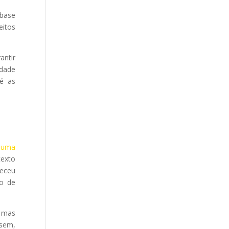
 base
eitos
antir
idade
té as
 uma
texto
leceu
so de
, mas
ssem,