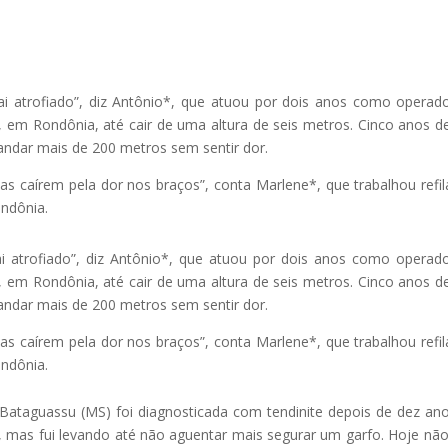
atrofiado”, diz Antônio*, que atuou por dois anos como operad
á, em Rondônia, até cair de uma altura de seis metros. Cinco anos d
andar mais de 200 metros sem sentir dor.
as caírem pela dor nos braços”, conta Marlene*, que trabalhou refi
ndônia.
trofiado”, diz Antônio*, que atuou por dois anos como operad
á, em Rondônia, até cair de uma altura de seis metros. Cinco anos d
andar mais de 200 metros sem sentir dor.
as caírem pela dor nos braços”, conta Marlene*, que trabalhou refi
ndônia.
Bataguassu (MS) foi diagnosticada com tendinite depois de dez an
ho, mas fui levando até não aguentar mais segurar um garfo. Hoje nã