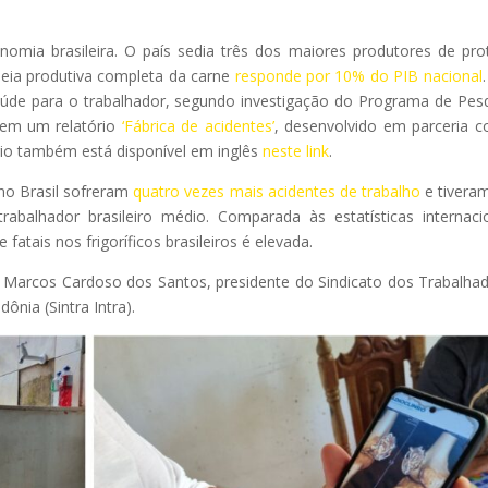
omia brasileira. O país sedia três dos maiores produtores de pro
adeia produtiva completa da carne
responde por 10% do PIB nacional
aúde para o trabalhador, segundo investigação do Programa de Pes
a em um relatório
‘Fábrica de acidentes’
, desenvolvido em parceria 
ório também está disponível em inglês
neste link
.
no Brasil sofreram
quatro vezes mais acidentes de trabalho
e tivera
abalhador brasileiro médio. Comparada às estatísticas internaci
 fatais nos frigoríficos brasileiros é elevada.
ma Marcos Cardoso dos Santos, presidente do Sindicato dos Trabalha
ônia (Sintra Intra).