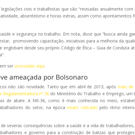
legislações civis e trabalhistas que são “revisadas anualmente com
atividade, absenteísmo e horas extras, assim como apontamentos f
úde e segurança no trabalho. Em nota, disse que “busca ainda gar
tar, promovendo capacitação, iniciativas para a melhoria da qual
que englobam desde seu próprio Código de Ética – Guia de Conduta a
a”.
dem ser
acessadas aqui
.
teve ameaçada por Bolsonaro
íficos não são novidade. Tanto que em abril de 2013, após
mais de
 Regulamentadora nº 36
do Ministério do Trabalho e Emprego, um 
ntas de abate. A NR-36, como é mais conhecida no meio, estabe
abalhadores do setor, na época
muito criticado
pelo ritmo inten
de severas consequências sobre a saúde e a vida de trabalhadores
abalhadores e governo para a construção de balizas que protege