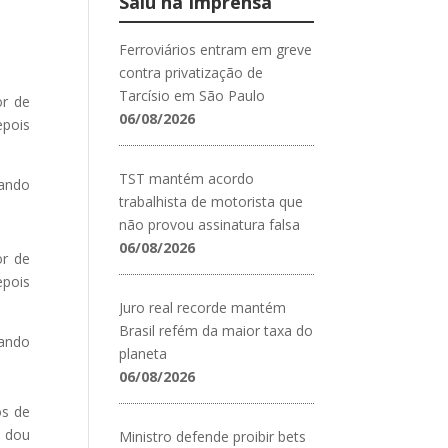
Saiu na Imprensa
Ferroviários entram em greve
contra privatização de
Tarcísio em São Paulo
or de
06/08/2026
epois
TST mantém acordo
lando
trabalhista de motorista que
não provou assinatura falsa
06/08/2026
or de
epois
Juro real recorde mantém
Brasil refém da maior taxa do
lando
planeta
06/08/2026
os de
o dou
Ministro defende proibir bets