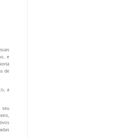
 suas
ho, e
ioria
as de
to, a
m seu
eiro,
tivos
nadas