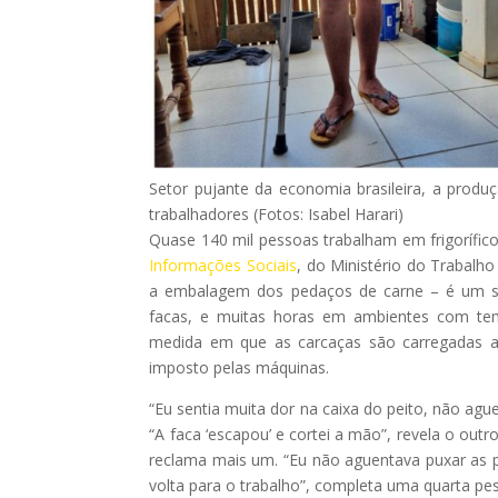
Setor pujante da economia brasileira, a prod
trabalhadores (Fotos: Isabel Harari)
Quase 140 mil pessoas trabalham em frigorífic
Informações Sociais
, do Ministério do Trabalh
a embalagem dos pedaços de carne – é um se
facas, e muitas horas em ambientes com te
medida em que as carcaças são carregadas ao
imposto pelas máquinas.
“Eu sentia muita dor na caixa do peito, não ag
“A faca ‘escapou’ e cortei a mão”, revela o out
reclama mais um. “Eu não aguentava puxar as p
volta para o trabalho”, completa uma quarta pe