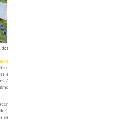
a dos
al de
rte e
ras e
zes à
ritmo
ador.
dor”,
va de