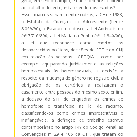
geral, em sentido amplo, e não somente do direito
ao trabalho decente, estão sendo observados?
Esses marcos seriam, dentre outros, a CF de 1988,
o Estatuto da Criança e do Adolescente (Lei nº
8.069/90), o Estatuto do Idoso, a Lei Antirracismo
(nº 7.716/890, a Lei Maria da Penha (nº 11.340/06),
a lei que reconhece como mortos os
desaparecidos políticos, decisões do STF e do CNJ
em relação às pessoas LGBTQIA+, como, por
exemplo, equiparando juridicamente as relações
homossexuais às heterossexuais, a decisão a
respeito da mudança de gênero no registro civil, a
obrigação de os cartórios a realizarem o
casamento entre pessoas do mesmo sexo, enfim,
a decisão do STF de enquadrar os crimes de
homofobia e transfobia na lei de racismo,
classificando-os como crimes imprescritíveis e
inafiançáveis, a definição de trabalho escravo
contemporâneo no artigo 149 do Código Penal, as
Convenções nº 29 e 105 da OIT, que tratam do