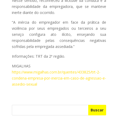
Nesse sentido, reconheceu a ilicitude da conduta e a
responsabilidade da empregadora, que se manteve
inerte diante do ocorrido.
“A inércia do empregador em face da prática de
violência por seus empregados ou terceiros a seu
serviço configura ato ilícito, ensejando sua
responsabilidade pelas consequências negativas
sofridas pela empregada assediada.”
Informações: TRT da 2ª região.
MIGALHAS
https://www.migalhas.com.br/quentes/433825/trt-2-
condena-empresa-por-inercia-em-caso-de-agressao-e-
assedio-sexual
Buscar