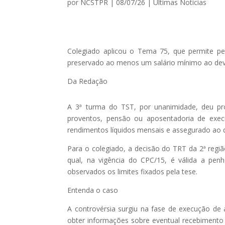
por
NCSTPR
|
08/07/26
|
Ultimas Notícias
Colegiado aplicou o Tema 75, que permite pen
preservado ao menos um salário mínimo ao dev
Da Redação
A 3ª turma do TST, por unanimidade, deu pro
proventos, pensão ou aposentadoria de exe
rendimentos líquidos mensais e assegurado ao 
Para o colegiado, a decisão do TRT da 2ª regi
qual, na vigência do CPC/15, é válida a penh
observados os limites fixados pela tese.
Entenda o caso
A controvérsia surgiu na fase de execução de 
obter informações sobre eventual recebimento de