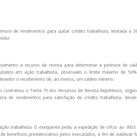
hora de rendimentos para quitar crédito trabalhista, limitada a 
edor.
vimento a recurso de revista para determinar a penhora de salá
cutados em ação trabalhista, observado o limite máximo de 50
devedor o recebimento de, ao menos, um salário mínimo.
ão contrariou o Tema 75 dos Recursos de Revista Repetitivos, segu
ora de rendimentos para satisfação de crédito trabalhista, desd
ação trabalhista. O exequente pediu a expedição de ofício ao INSS
 benefícios previdenciários pelos executados, a fim de viabilizar f