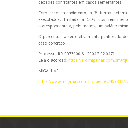
decisões conflitantes em casos semelhantes.
Com esse entendimento, a 3ª turma determi
executados, limitada a 50% dos rendiment
correspondente a, pelo menos, um salário mínim
O percentual a ser efetivamente penhorado dev
caso concreto.
Processo: RR-0073600-81.2004.5.02.0471
Leia o acórdão:
https://arq.migalhas.com.br/a
MIGALHAS
https://www.migalhas.com.br/quentes/459832/ts