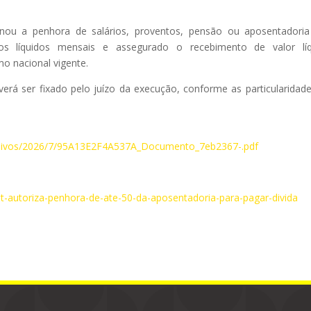
nou a penhora de salários, proventos, pensão ou aposentadori
os líquidos mensais e assegurado o recebimento de valor líq
o nacional vigente.
erá ser fixado pelo juízo da execução, conforme as particularidad
rquivos/2026/7/95A13E2F4A537A_Documento_7eb2367-.pdf
t-autoriza-penhora-de-ate-50-da-aposentadoria-para-pagar-divida