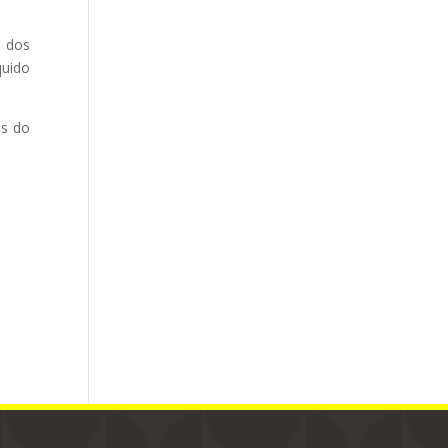
a dos
uido
es do