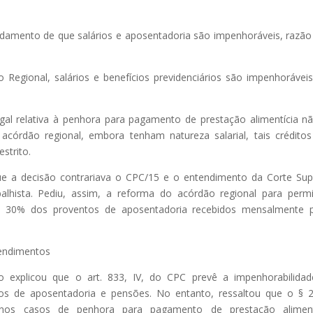
undamento de que salários e aposentadoria são impenhoráveis, razão
Regional, salários e benefícios previdenciários são impenhorávei
al relativa à penhora para pagamento de prestação alimentícia n
o acórdão regional, embora tenham natureza salarial, tais crédito
strito.
e a decisão contrariava o CPC/15 e o entendimento da Corte Sup
balhista. Pediu, assim, a reforma do acórdão regional para permi
e 30% dos proventos de aposentadoria recebidos mensalmente p
 rendimentos
o explicou que o art. 833, IV, do CPC prevê a impenhorabilida
tos de aposentadoria e pensões. No entanto, ressaltou que o § 
nos casos de penhora para pagamento de prestação alimentí