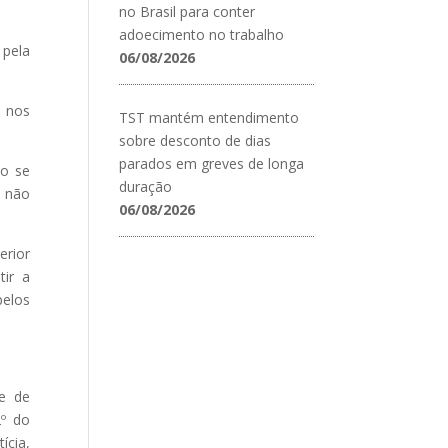
no Brasil para conter
adoecimento no trabalho
 pela
06/08/2026
s nos
TST mantém entendimento
sobre desconto de dias
parados em greves de longa
ão se
duração
s não
06/08/2026
erior
tir a
elos
de de
2º do
cia,