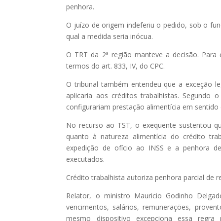
penhora.
O juízo de origem indeferiu o pedido, sob o f
qual a medida seria inócua.
O TRT da 2ª região manteve a decisão. Para o 
termos do art. 833, IV, do CPC.
O tribunal também entendeu que a exceção leg
aplicaria aos créditos trabalhistas. Segundo 
configurariam prestação alimentícia em sentido e
No recurso ao TST, o exequente sustentou qu
quanto à natureza alimentícia do crédito tra
expedição de ofício ao INSS e a penhora d
executados.
Crédito trabalhista autoriza penhora parcial de
Relator, o ministro Mauricio Godinho Delgad
vencimentos, salários, remunerações, proven
mesmo dispositivo excepciona essa regra 