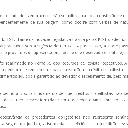
rabilidade dos vencimentos não se aplica quando a constrição se de
dependentemente de sua origem, como ocorre com verbas de nat
o TST, diante da inovação legislativa trazida pelo CPC/15, adequou
s praticados sob a vigência do CPC/73. A partir disso, a Corte pas
tos e proventos de aposentadoria, desde que observado o limite legal
foi reafirmado no Tema 75 dos Recursos de Revista Repetitivos. A
a a penhora de rendimentos para satisfação de crédito trabalhista, 
imentos líquidos e garantido ao devedor o recebimento de, pelo m
 de penhora sob o fundamento de que créditos trabalhistas não s
TRT decidiu em desconformidade com precedente vinculante do TST
usa.
servância de precedentes obrigatórios não representa renúnc
 segurança jurídica, a isonomia e a eficiência da jurisdição, evi