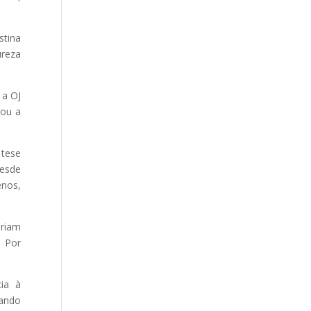
stina
ureza
 a OJ
sou a
.
 tese
desde
enos,
eriam
. Por
ia à
tando