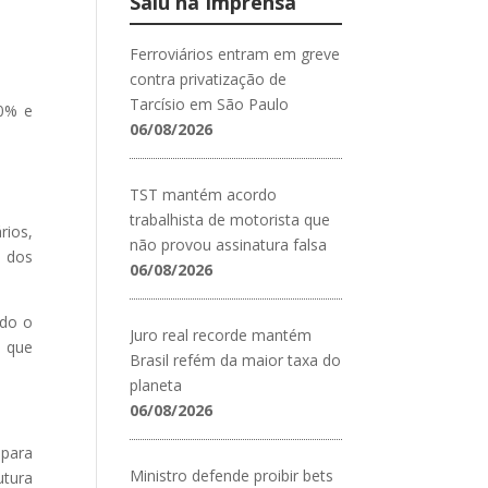
Saiu na Imprensa
Ferroviários entram em greve
contra privatização de
Tarcísio em São Paulo
50% e
06/08/2026
TST mantém acordo
trabalhista de motorista que
rios,
não provou assinatura falsa
% dos
06/08/2026
ndo o
Juro real recorde mantém
e que
Brasil refém da maior taxa do
planeta
06/08/2026
 para
Ministro defende proibir bets
utura