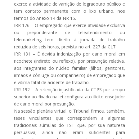
exerce a atividade de varrição de logradouro público e
tem contato permanente com o lixo urbano, nos
termos do Anexo 14 da NR 15.
IRR 176 – O empregado que exerce atividade exclusiva
ou preponderante de teleatendimento ou
telemarketing tem direito à jornada de trabalho
reduzida de seis horas, prevista no art. 227 da CLT.
IRR 181 – É devida indenização por dano moral em
ricochete (indireto ou reflexo), por presunção relativa,
aos integrantes do núcleo familiar (filhos, genitores,
irmãos e cônjuge ou companheiro) de empregado que
é vítima fatal de acidente de trabalho.
IRR 192 – A retenção injustificada da CTPS por tempo
superior ao fixado na lei configura ato ilícito ensejador
de dano moral por presunção.
Na sessão plenária virtual, o Tribunal firmou, também,
teses vinculantes que correspondem a algumas
tradicionais súmulas do TST que, por sua natureza
persuasiva, ainda não eram suficientes para