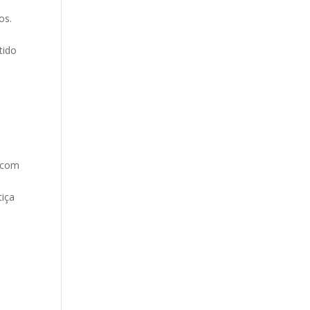
os.
tido
.
s com
tiça