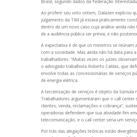
Brasil, segundo dados da Federação Interestadu
Ao proferir seu voto ontem, Dalazen explicou qu
julgamento da TIM já estava praticamente conclu
dentro de um novo caso cuja análise ainda não 
de a audiência pública ser prévia, e não posteri
A expectativa é de que os ministros se reúnam a
com a sociedade. Mas ainda não há data para a
trabalhadores. “Muitas vezes os juízes observam
o advogado trabalhista Roberto Caldas, que de
envolve todas as concessionárias de serviços p
de energia elétrica.
A terceirização de serviços é objeto da Súmula 
Trabalhadores argumentaram que o call center se
clientes, venda, reclamações e cobrança”, sust
operadoras defendem que sua atividade-fim envo
telecomunicação, e o call center seria um serviç
Por trás das alegações teóricas estão divergên