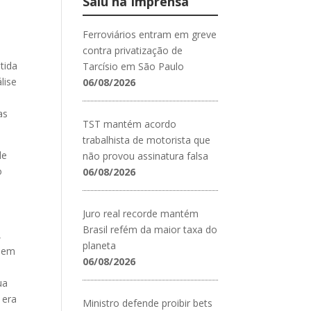
Saiu na Imprensa
Ferroviários entram em greve
contra privatização de
tida
Tarcísio em São Paulo
lise
06/08/2026
as
TST mantém acordo
trabalhista de motorista que
de
não provou assinatura falsa
o
06/08/2026
Juro real recorde mantém
Brasil refém da maior taxa do
,
planeta
M em
06/08/2026
ua
 era
Ministro defende proibir bets