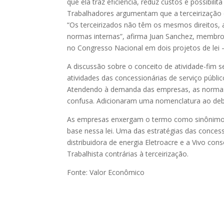
que ela traz eficiência, reduz custos e possibil
Trabalhadores argumentam que a terceirização 
“Os terceirizados não têm os mesmos direitos,
normas internas”, afirma Juan Sanchez, membro 
no Congresso Nacional em dois projetos de lei – 
A discussão sobre o conceito de atividade-fim s
atividades das concessionárias de serviço públi
Atendendo à demanda das empresas, as normas 
confusa. Adicionaram uma nomenclatura ao debat
As empresas enxergam o termo como sinônimo d
base nessa lei. Uma das estratégias das concess
distribuidora de energia Eletroacre e a Vivo co
Trabalhista contrárias à terceirização.
Fonte: Valor Econômico