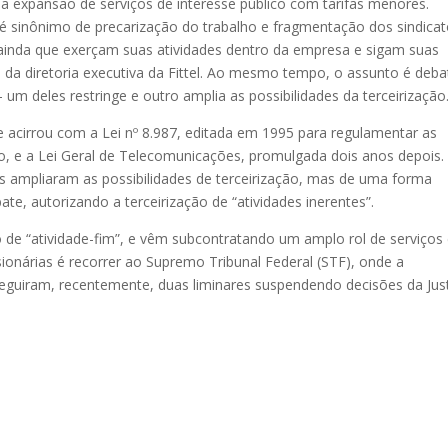
ita a expansão de serviços de interesse público com tarifas menores.
é sinônimo de precarização do trabalho e fragmentação dos sindicat
 ainda que exerçam suas atividades dentro da empresa e sigam suas
da diretoria executiva da Fittel. Ao mesmo tempo, o assunto é deba
um deles restringe e outro amplia as possibilidades da terceirização
e acirrou com a Lei nº 8.987, editada em 1995 para regulamentar as
co, e a Lei Geral de Telecomunicações, promulgada dois anos depois.
ampliaram as possibilidades de terceirização, mas de uma forma
e, autorizando a terceirização de “atividades inerentes”.
e “atividade-fim”, e vêm subcontratando um amplo rol de serviço
ionárias é recorrer ao Supremo Tribunal Federal (STF), onde a
nseguiram, recentemente, duas liminares suspendendo decisões da Jus