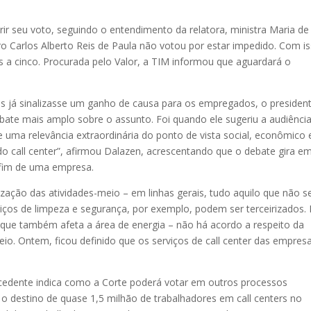
ir seu voto, seguindo o entendimento da relatora, ministra Maria de
stro Carlos Alberto Reis de Paula não votou por estar impedido. Com i
s a cinco. Procurada pelo Valor, a TIM informou que aguardará o
 já sinalizasse um ganho de causa para os empregados, o presiden
ate mais amplo sobre o assunto. Foi quando ele sugeriu a audiênci
de uma relevância extraordinária do ponto de vista social, econômico 
 do call center”, afirmou Dalazen, acrescentando que o debate gira e
-fim de uma empresa.
ização das atividades-meio – em linhas gerais, tudo aquilo que não s
viços de limpeza e segurança, por exemplo, podem ser terceirizados.
 que também afeta a área de energia – não há acordo a respeito da
eio. Ontem, ficou definido que os serviços de call center das empres
cedente indica como a Corte poderá votar em outros processos
 destino de quase 1,5 milhão de trabalhadores em call centers no