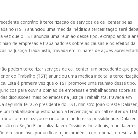
ente contrário à terceirização de serviços de call center pelas
rabalho (TST) anunciou uma medida inédita: a terceirização será deba
ra vez que o TST anuncia uma reunião desse tipo, extrapolando a aná
pinião de empresas e trabalhadores sobre as causas e os efeitos da
cas na Justiça Trabalhista, travada em milhares de ações apresentad
não podem terceirizar serviços de call center, um precedente que po
perior do Trabalho (TST) anunciou uma medida inédita: a terceirizaçã
ica. Esta é primeira vez que o TST promove uma reunião desse tipo,
urídicos para ouvir a opinião de empresas e trabalhadores sobre as
das discussões mais polêmicas na Justiça Trabalhista, travada em
a segunda-feira, o presidente do TST, ministro João Oreste Dalazen
e um trabalhador questionando a terceirização do call center da TI
rários à terceirização e cinco admitindo essa possibilidade. Dalazen
cussão na Seção Especializada em Dissídios Individuais, reunida em s
 é responsável por unificar a jurisprudência do tribunal, o resultado