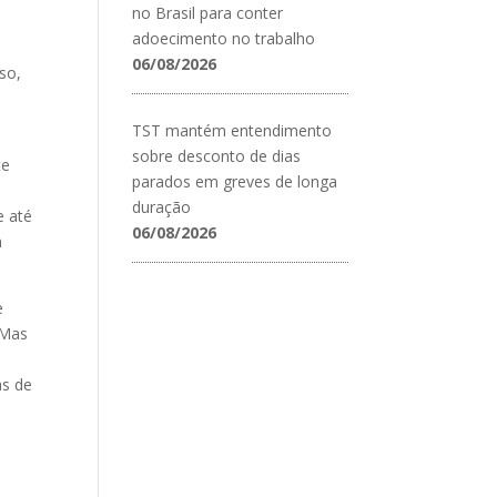
no Brasil para conter
adoecimento no trabalho
06/08/2026
sso,
TST mantém entendimento
sobre desconto de dias
te
parados em greves de longa
a
duração
e até
06/08/2026
m
e
 Mas
as de