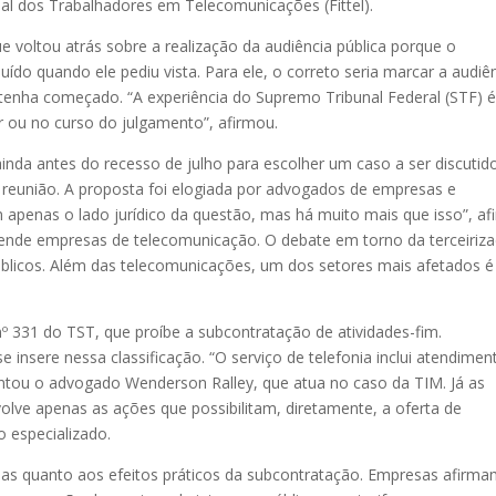
al dos Trabalhadores em Telecomunicações (Fittel).
e voltou atrás sobre a realização da audiência pública porque o
ído quando ele pediu vista. Para ele, o correto seria marcar a audiê
tenha começado. “A experiência do Supremo Tribunal Federal (STF) é
or ou no curso do julgamento”, afirmou.
inda antes do recesso de julho para escolher um caso a ser discutid
 reunião. A proposta foi elogiada por advogados de empresas e
 apenas o lado jurídico da questão, mas há muito mais que isso”, af
fende empresas de telecomunicação. O debate em torno da terceiriz
úblicos. Além das telecomunicações, um dos setores mais afetados é
nº 331 do TST, que proíbe a subcontratação de atividades-fim.
 insere nessa classificação. “O serviço de telefonia inclui atendimen
entou o advogado Wenderson Ralley, que atua no caso da TIM. Já as
lve apenas as ações que possibilitam, diretamente, a oferta de
o especializado.
cias quanto aos efeitos práticos da subcontratação. Empresas afirm