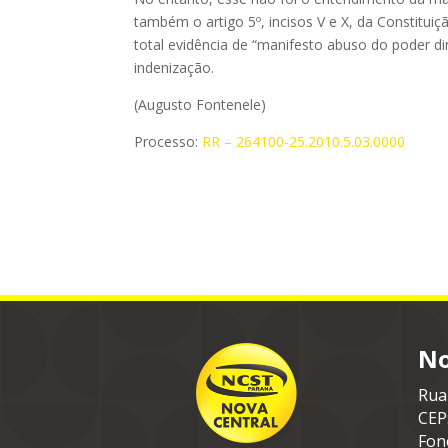
também o artigo 5º, incisos V e X, da Constituiç
total evidência de “manifesto abuso do poder d
indenização.
(Augusto Fontenele)
Processo:
RR – 264100-25.2010.5.03.0000
No
Rua
CEP
Fon