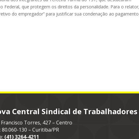
ão Federal, que protegem os direitos da personalidade. Para o relator
iretivo do empregador” para justificar sua condenação ao pagamento
va Central Sindical de Trabalhadores
 Francisco Torres, 427 – Centro
: 80.060-130 – Curitiba/PR
e:
(41) 3264-4211