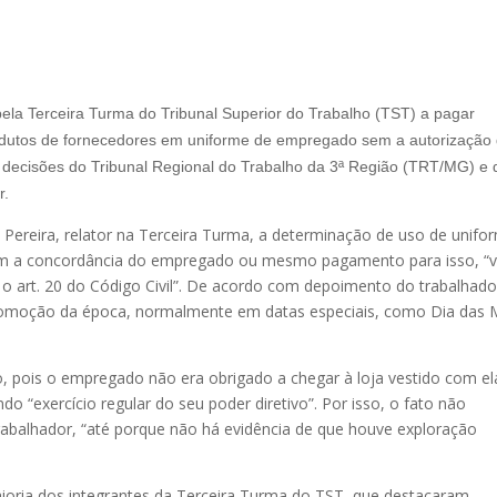
 pela Terceira Turma do Tribunal Superior do Trabalho (TST) a pagar
odutos de fornecedores em uniforme de empregado sem a autorização
u decisões do Tribunal Regional do Trabalho da 3ª Região (TRT/MG) e 
r.
n Pereira, relator na Terceira Turma, a determinação de uso de unifo
em a concordância do empregado ou mesmo pagamento para isso, “v
o art. 20 do Código Civil”. De acordo com depoimento do trabalhado
romoção da época, normalmente em datas especiais, como Dia das
, pois o empregado não era obrigado a chegar à loja vestido com el
o “exercício regular do seu poder diretivo”. Por isso, o fato não
rabalhador, “até porque não há evidência de que houve exploração
ioria dos integrantes da Terceira Turma do TST, que destacaram