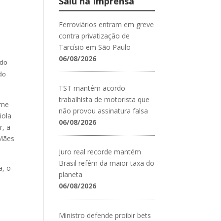
Saiu na Imprensa
Ferroviários entram em greve
contra privatização de
Tarcísio em São Paulo
06/08/2026
 do
do
TST mantém acordo
trabalhista de motorista que
rme
não provou assinatura falsa
iola
06/08/2026
r, a
 Mães
Juro real recorde mantém
Brasil refém da maior taxa do
a, o
planeta
06/08/2026
Ministro defende proibir bets