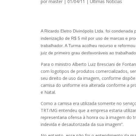
por
master
|
01/04/11
|
Ultimas Notícias
A Ricardo Eletro Divinópolis Ltda. foi condenada
indenização de R$ 5 mil por uso de marcas e pr
trabalhador. A Turma acolheu recurso e reformo
juiz de primeiro grau desfavoráveis ao trabalhado
Para o ministro Alberto Luiz Bresciani de Fonta
com logotipos de produtos comercializados, s
seu direito de uso da imagem, conforme dispõe 
camisa do uniforme era alterada conforme a p
e Natal.
Como a camisa era utilizada somente no serviço
TRT/MG entendeu que a empresa estaria utilizand
representaria ofensa à honra ou à imagem do t
indevida e desautorizada da sua imagem”.
No entanto, esse não foi o entendimento da ma