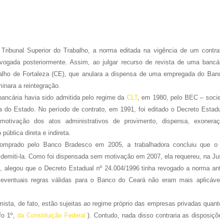
 Tribunal Superior do Trabalho, a norma editada na vigência de um contra
evogada posteriormente. Assim, ao julgar recurso de revista de uma bancár
balho de Fortaleza (CE), que anulara a dispensa de uma empregada do Ban
inara a reintegração.
bancária havia sido admitida pelo regime da
CLT
, em 1980, pelo BEC – soci
a do Estado. No período de contrato, em 1991, foi editado o Decreto Estadu
motivação dos atos administrativos de provimento, dispensa, exonera
pública direta e indireta.
 comprado pelo Banco Bradesco em
2005, a
trabalhadora concluiu que o
demiti-la. Como foi dispensada sem motivação em 2007, ela requereu, na Jus
 alegou que o Decreto Estadual nº 24.004/1996 tinha revogado a norma ante
eventuais regras válidas para o Banco do Ceará não eram mais aplicáve
ista, de fato, estão sujeitas ao regime próprio das empresas privadas quan
afo 1º,
da Constituição Federal
). Contudo, nada disso contraria as disposiçõ