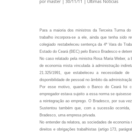
por
master
|
30/11/11
|
Ultimas Notícias
Para a maioria dos ministros da Terceira Turma do
trabalho incorpora-se a ele, ainda que tenha sido r
colegiado restabeleceu sentença da 4ª Vara do Tra
Estado do Ceará (BEC) pelo Banco Bradesco e determ
No caso relatado pela ministra Rosa Maria Weber, a 
de economia mista vinculada à administração indiret
21.325/1991, que estabeleceu a necessidade de 
disponibilidade de pessoal no âmbito da administração 
Por esse motivo, quando o Banco do Ceará foi
empregador estava sujeito a essa norma se quisesse 
a reintegração ao emprego. O Bradesco, por sua vez,
Sustentou também que, com a sucessão ocorrida, 
Bradesco, uma empresa privada.
No entender da relatora, as sociedades de economia m
direitos e obrigações trabalhistas (artigo 173, parágr