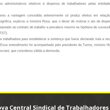
s administrativos relativos à dispensa de trabalhadores pelas entidad
lterou a vantagem concedida anteriormente só produz efeitos em relaçã
ignifica, explicou a ministra Rosa, que o dever de motivar o ato de dispe
orporado ao contrato de trabalho e prevalece mesmo na hipótese de sucessã
TST).
 trabalhadora para restabelecer a sentença que havia declarado nula a res
. Esse entendimento foi acompanhado pelo presidente da Turma, ministro Ho
resciani, que considerou válida a demissão.
va Central Sindical de Trabalhadores