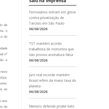
Saiu na Imprensa
Ferroviários entram em greve
contra privatização de
Tarcísio em São Paulo
to de
06/08/2026
ia, o
co do
TST mantém acordo
edade
trabalhista de motorista que
al nº
não provou assinatura falsa
06/08/2026
ção e
 novo
Juro real recorde mantém
tiça,
Brasil refém da maior taxa do
rior.
planeta
is ao
06/08/2026
to aos
Ministro defende proibir bets
es do