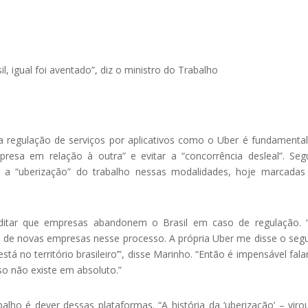
l, igual foi aventado”, diz o ministro do Trabalho
 a regulação de serviços por aplicativos como o Uber é fundamenta
resa em relação à outra” e evitar a “concorrência desleal”. Se
 “uberização” do trabalho nessas modalidades, hoje marcadas 
editar que empresas abandonem o Brasil em caso de regulação.
 de novas empresas nesse processo. A própria Uber me disse o segu
 no território brasileiro’”, disse Marinho. “Então é impensável fala
sso não existe em absoluto.”
alho é dever dessas plataformas. “A história da ‘uberização’ – viro