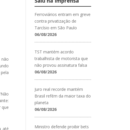
Saiu na Imprensa
Ferroviários entram em greve
contra privatização de
Tarcísio em São Paulo
06/08/2026
TST mantém acordo
trabalhista de motorista que
l não
não provou assinatura falsa
gundo
06/08/2026
pela
Juro real recorde mantém
 “Não
Brasil refém da maior taxa do
inte:
planeta
r que
06/08/2026
Ministro defende proibir bets
u até