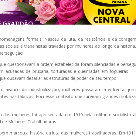
omenagens formais. Nasceu da luta, da resistência e da corage
s sociais e trabalhistas travadas por mulheres ao longo da história
perseguição.
 que questionavam a ordem estabelecida foram silenciadas e persegu
am acusadas de bruxaria, torturadas e queimadas em fogueiras 
 que ousavam desafiar as estruturas de poder de seu tempo.
o avanço da industrialização, mulheres passaram a enfrentar jor
antes nas fábricas. Foi nesse contexto que surgiram grandes mobiliz
ta das mulheres foi apresentada em 1910 pela militante socialista 
al de Mulheres Trabalhadoras.
bém marcou a história da luta das mulheres trabalhadoras. Em 191