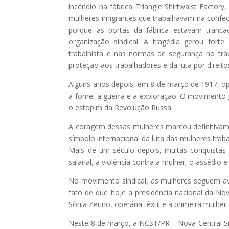
incêndio na fábrica Triangle Shirtwaist Facto
mulheres imigrantes que trabalhavam na confe
porque as portas da fábrica estavam tranca
organização sindical. A tragédia gerou fort
trabalhista e nas normas de segurança no tr
proteção aos trabalhadores e da luta por direit
Alguns anos depois, em 8 de março de 1917, ope
a fome, a guerra e a exploração. O movimento 
o estopim da Revolução Russa.
A coragem dessas mulheres marcou definitivam
símbolo internacional da luta das mulheres trab
Mais de um século depois, muitas conquistas
salarial, a violência contra a mulher, o assédi
No movimento sindical, as mulheres seguem a
fato de que hoje a presidência nacional da No
Sônia Zerino, operária têxtil e a primeira mulher 
Neste 8 de março, a NCST/PR – Nova Central S