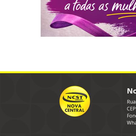
No
Rua
CEP
Fon
Wha