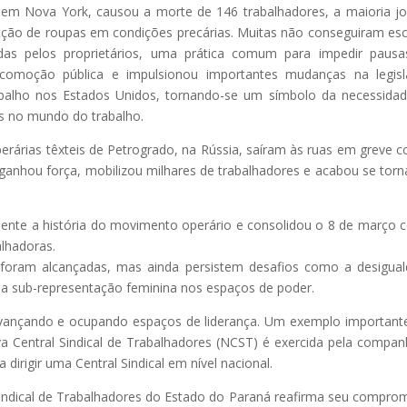
ry, em Nova York, causou a morte de 146 trabalhadores, a maioria j
cção de roupas em condições precárias. Muitas não conseguiram es
das pelos proprietários, uma prática comum para impedir paus
e comoção pública e impulsionou importantes mudanças na legis
abalho nos Estados Unidos, tornando-se um símbolo da necessida
os no mundo do trabalho.
rárias têxteis de Petrogrado, na Rússia, saíram às ruas em greve c
ganhou força, mobilizou milhares de trabalhadores e acabou se tor
ente a história do movimento operário e consolidou o 8 de março
alhadoras.
 foram alcançadas, mas ainda persistem desafios como a desigua
o e a sub-representação feminina nos espaços de poder.
vançando e ocupando espaços de liderança. Um exemplo important
va Central Sindical de Trabalhadores (NCST) é exercida pela compan
a dirigir uma Central Sindical em nível nacional.
indical de Trabalhadores do Estado do Paraná reafirma seu compro