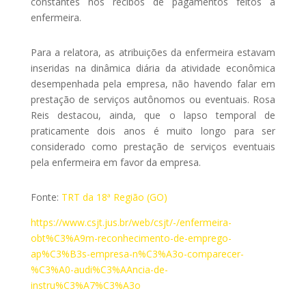
constantes nos recibos de pagamentos feitos à
enfermeira.
Para a relatora, as atribuições da enfermeira estavam
inseridas na dinâmica diária da atividade econômica
desempenhada pela empresa, não havendo falar em
prestação de serviços autônomos ou eventuais. Rosa
Reis destacou, ainda, que o lapso temporal de
praticamente dois anos é muito longo para ser
considerado como prestação de serviços eventuais
pela enfermeira em favor da empresa.
Fonte:
TRT da 18ª Região (GO)
https://www.csjt.jus.br/web/csjt/-/enfermeira-
obt%C3%A9m-reconhecimento-de-emprego-
ap%C3%B3s-empresa-n%C3%A3o-comparecer-
%C3%A0-audi%C3%AAncia-de-
instru%C3%A7%C3%A3o