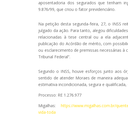
aposentadoria dos segurados que tenham ing
9.876/99, que criou o fator previdenciário.
Na petição desta segunda-feira, 27, o INSS re
julgado da ação. Para tanto, alegou dificuldade
relacionadas à tese central ou a ela adjac
publicação do Acórdão de mérito, com possibi
ou esclarecimento de premissas necessárias à
Tribunal Federal”.
Segundo o INSS, houve esforços junto aos ó
sentido de atender Moraes de maneira adequa
estimativa incondicionada, segura e qualificada
Processo: RE 1.276.977
Migalhas:
https://www.migalhas.com.br/quent
vida-toda