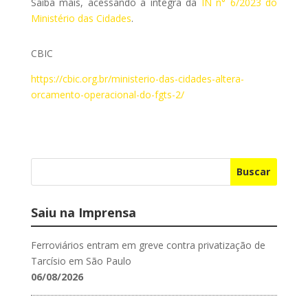
Saiba mais, acessando a íntegra da
IN n° 6/2023 do
Ministério das Cidades
.
CBIC
https://cbic.org.br/ministerio-das-cidades-altera-
orcamento-operacional-do-fgts-2/
Buscar
Saiu na Imprensa
Ferroviários entram em greve contra privatização de
Tarcísio em São Paulo
06/08/2026