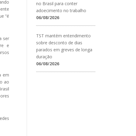
gando
no Brasil para conter
dente
adoecimento no trabalho
ue “é
06/08/2026
TST mantém entendimento
a ser
sobre desconto de dias
vre e
parados em greves de longa
ursos
duração
06/08/2026
ia em
do ao
rasil
lores
redes