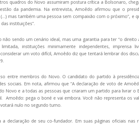
utros quadros do Novo assumiram postura crítica a Bolsonaro, che
estão da pandemia. Na entrevista, Amoêdo afirmou que o presi
, (…) mas também uma pessoa sem compaixão com o próximo”, e q
as instituições”.
 não sendo um cenário ideal, mas uma garantia para ter “o direito 
 limitada, instituições minimamente independentes, imprensa li
considerar um voto difícil, Amoêdo diz que tentará lembrar dos disc
9.
nso entre membros do Novo. O candidato do partido à presidênc
redes sociais. Em nota, afirmou que “A declaração de voto de Amoê
tido Novo e a todas as pessoas que criaram um partido para livrar o B
sil. Amoêdo: pega o boné e vai embora. Você não representa os va
e votará nulo no segundo turno.
 a declaração de seu co-fundador. Em suas páginas oficiais nas 
: