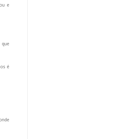
ou e
a que
cos é
 onde