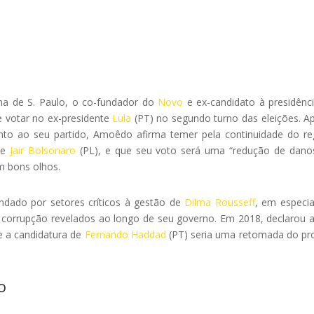
lha de S. Paulo, o co-fundador do
Novo
e ex-candidato à presidênc
e votar no ex-presidente
Lula
(PT) no segundo turno das eleições. A
uanto ao seu partido, Amoêdo afirma temer pela continuidade do r
de
Jair Bolsonaro
(PL), e que seu voto será uma “redução de dano
m bons olhos.
dado por setores críticos à gestão de
Dilma Rousseff
, em especi
 corrupção revelados ao longo de seu governo. Em 2018, declarou 
e a candidatura de
Fernando Haddad
(PT) seria uma retomada do pr
o