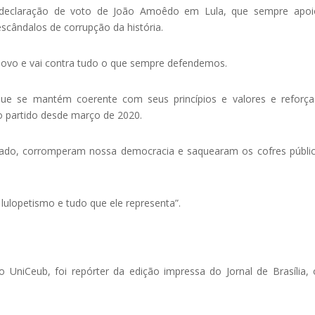
a declaração de voto de João Amoêdo em Lula, que sempre apoi
scândalos de corrupção da história.
Novo e vai contra tudo o que sempre defendemos.
, que se mantém coerente com seus princípios e valores e reforç
o partido desde março de 2020.
tado, corromperam nossa democracia e saquearam os cofres públi
ulopetismo e tudo que ele representa”.
 UniCeub, foi repórter da edição impressa do Jornal de Brasília,