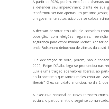
A partir de 2020, porém, Amoêdo e diversos o
a defender seu impeachment diante de sua g
“confirmou ser não apenas um péssimo gestor
um governante autocrático que se coloca acima d
A decisão de votar em Lula, ele considera como
oposição, com eleições regulares, reeleição
segurança para expor minhas ideias”. Apesar de 
onde Bolsonaro debochou de vítimas da covid-1
Sua declaração de voto, porém, não é conse
2022, Felipe D’Ávila, logo se pronunciou nas 
Lula é uma traição aos valores liberais, ao par
do lulopetismo que tantos males criou ao Bra
liberais”. O ex-candidato anunciou, no dia 2, qu
A executiva nacional do Novo também criticou
sociais, o partido emitiu o seguinte comunicado