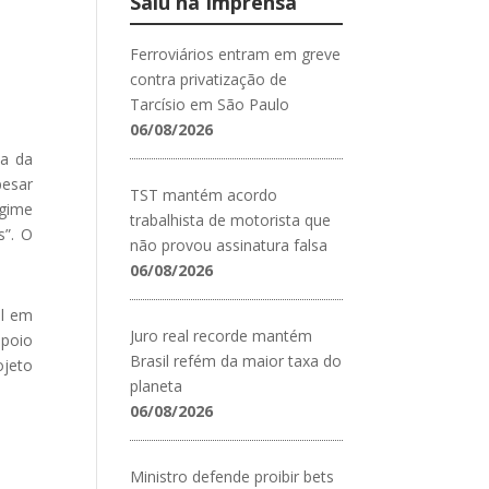
Saiu na Imprensa
Ferroviários entram em greve
contra privatização de
Tarcísio em São Paulo
06/08/2026
ia da
pesar
TST mantém acordo
egime
trabalhista de motorista que
s”. O
não provou assinatura falsa
06/08/2026
al em
Juro real recorde mantém
apoio
Brasil refém da maior taxa do
ojeto
planeta
06/08/2026
Ministro defende proibir bets