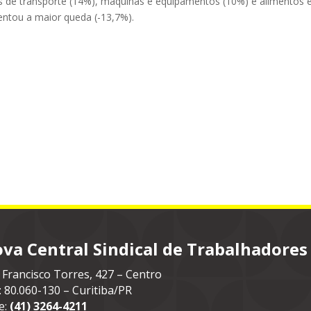
 de transporte (14%), máquinas e equipamentos (10%) e alimentos 
sentou a maior queda (-13,7%).
va Central Sindical de Trabalhadores
 Francisco Torres, 427 – Centro
: 80.060-130 – Curitiba/PR
e:
(41) 3264-4211