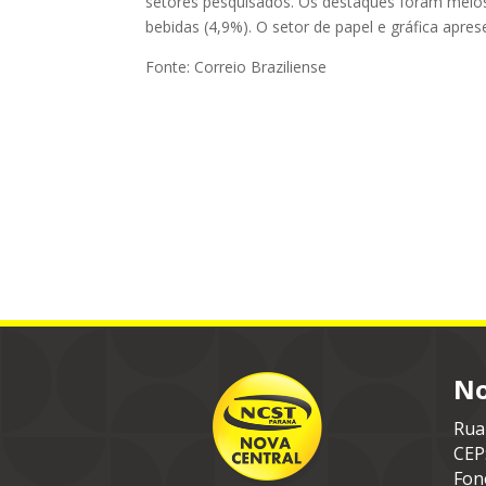
setores pesquisados. Os destaques foram meios
bebidas (4,9%). O setor de papel e gráfica apre
Fonte: Correio Braziliense
No
Rua
CEP
Fon