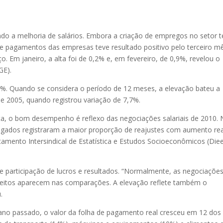
do a melhoria de salários. Embora a criação de empregos no setor 
 de pagamentos das empresas teve resultado positivo pelo terceiro m
 Em janeiro, a alta foi de 0,2% e, em fevereiro, de 0,9%, revelou o
GE).
. Quando se considera o período de 12 meses, a elevação bateu a
de 2005, quando registrou variação de 7,7%.
a, o bom desempenho é reflexo das negociações salariais de 2010.
gados registraram a maior proporção de reajustes com aumento rea
amento Intersindical de Estatística e Estudos Socioeconômicos (Die
de participação de lucros e resultados. “Normalmente, as negociaçõe
efeitos aparecem nas comparações. A elevação reflete também o
.
o passado, o valor da folha de pagamento real cresceu em 12 dos