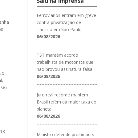
Saiu na Imprensa
Ferroviários entram em greve
tenha
contra privatização de
ês
Tarcísio em São Paulo
06/08/2026
TST mantém acordo
trabalhista de motorista que
não provou assinatura falsa
 No
06/08/2026
l,
ese)
Juro real recorde mantém
Brasil refém da maior taxa do
s
planeta
06/08/2026
 18
Ministro defende proibir bets