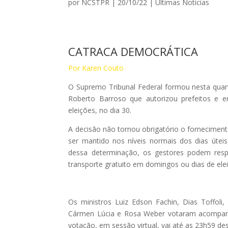
por
NCSTPR
|
20/10/22
|
Ultimas Notícias
CATRACA DEMOCRÁTICA
Por Karen Couto
O Supremo Tribunal Federal formou nesta quarta
Roberto Barroso que autorizou prefeitos e e
eleições, no dia 30.
A decisão não tornou obrigatório o fornecimen
ser mantido nos níveis normais dos dias úte
dessa determinação, os gestores podem respo
transporte gratuito em domingos ou dias de ele
Os ministros Luiz Edson Fachin, Dias Toffoli
Cármen Lúcia e Rosa Weber votaram acompanha
votação, em sessão virtual, vai até as 23h59 des