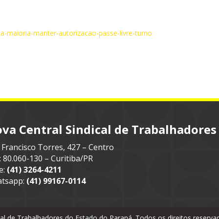
a-maioria-manter-autorizacao-passe-livre-turno
va Central Sindical de Trabalhadores
 Francisco Torres, 427 – Centro
: 80.060-130 – Curitiba/PR
e:
(41) 3264-4211
tsapp:
(41) 99167-0114
cal de Trabalhadores do Estado do Paraná. Todos os direitos reser