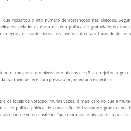
de, que ressaltou o alto número de abstenções nas eleições. Segu
judicados pela inexistência de uma política de gratuidade no trans
, os negros, os nordestinos e os jovens enfrentam taxas de desem
nou o transporte em níveis normais nas eleições e rejeitou a gratu
ada por meio de lei e com previsão orçamentária específica.
ara os locais de votação, muitas vezes, é mais caro do que a multa
cia de política pública de concessão de transporte gratuito no d
 novo tipo de voto censitário, “que retira dos mais pobres a possibil