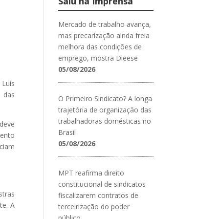
Saiu na Imprensa
Mercado de trabalho avança,
mas precarização ainda freia
melhora das condições de
emprego, mostra Dieese
05/08/2026
 Luís
o das
O Primeiro Sindicato? A longa
trajetória de organização das
trabalhadoras domésticas no
 deve
Brasil
mento
05/08/2026
eciam
MPT reafirma direito
constitucional de sindicatos
stras
fiscalizarem contratos de
te. A
terceirização do poder
público