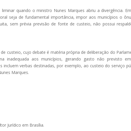
a liminar quando o ministro Nunes Marques abriu a divergência. E
toral seja de fundamental importância, impor aos municípios o ôn
uita, sem prévia previsão de fonte de custeio, não possui respal
de custeio, cujo debate é matéria própria de deliberação do Parlam
ma inadequada aos municípios, gerando gasto não previsto em 
s incluem verbas destinadas, por exemplo, ao custeio do serviço pú
 Nunes Marques.
or Jurídico em Brasília.