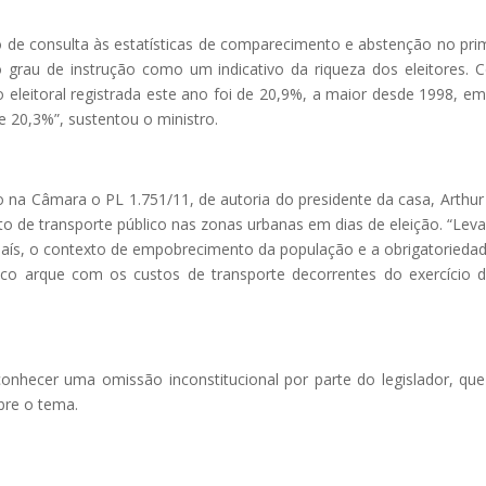
o de consulta às estatísticas de comparecimento e abstenção no pri
o grau de instrução como um indicativo da riqueza dos eleitores.
 eleitoral registrada este ano foi de 20,9%, a maior desde 1998, e
e 20,3%”, sustentou o ministro.
na Câmara o PL 1.751/11, de autoria do presidente da casa, Arthur 
to de transporte público nas zonas urbanas em dias de eleição. “Lev
país, o contexto de empobrecimento da população e a obrigatorieda
blico arque com os custos de transporte decorrentes do exercício 
conhecer uma omissão inconstitucional por parte do legislador, qu
bre o tema.