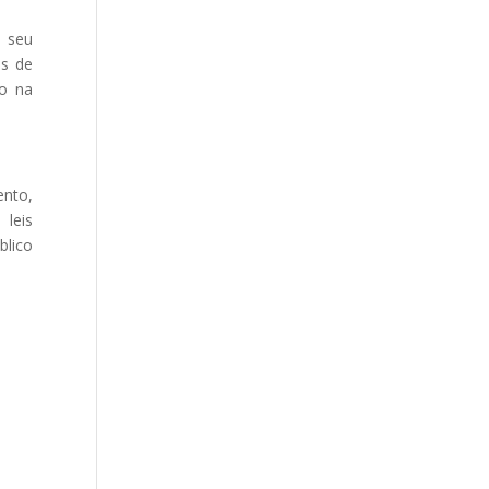
m seu
us de
do na
ento,
leis
blico