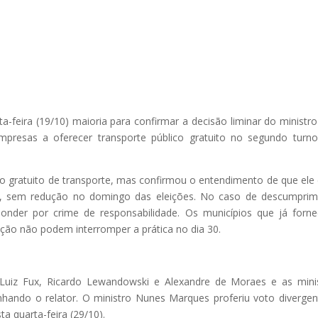
-feira (19/10) maioria para confirmar a decisão liminar do ministro
mpresas a oferecer transporte público gratuito no segundo turn
to gratuito de transporte, mas confirmou o entendimento de que ele
is, sem redução no domingo das eleições. No caso de descumpri
nder por crime de responsabilidade. Os municípios que já forn
ição não podem interromper a prática no dia 30.
, Luiz Fux, Ricardo Lewandowski e Alexandre de Moraes e as mini
ndo o relator. O ministro Nunes Marques proferiu voto divergen
ta quarta-feira (29/10).