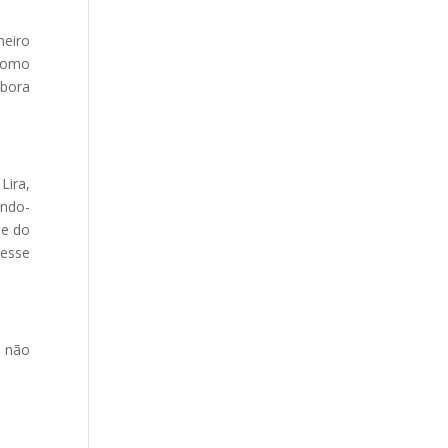
meiro
 Como
mbora
Lira,
ando-
de do
desse
e não