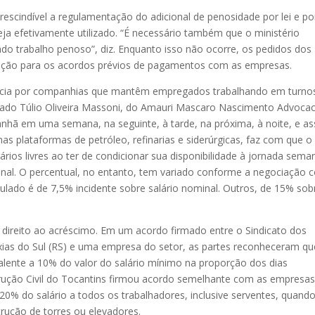
escindível a regulamentação do adicional de penosidade por lei e po
ja efetivamente utilizado. “É necessário também que o ministério
ado trabalho penoso”, diz. Enquanto isso não ocorre, os pedidos dos
ceção para os acordos prévios de pagamentos com as empresas.
ência por companhias que mantêm empregados trabalhando em turno
gado Túlio Oliveira Massoni, do Amauri Mascaro Nascimento Advocac
manhã em uma semana, na seguinte, à tarde, na próxima, à noite, e a
s plataformas de petróleo, refinarias e siderúrgicas, faz com que o
os livres ao ter de condicionar sua disponibilidade à jornada seman
nal. O percentual, no entanto, tem variado conforme a negociação 
pulado é de 7,5% incidente sobre salário nominal. Outros, de 15% sob
 direito ao acréscimo. Em um acordo firmado entre o Sindicato dos
ias do Sul (RS) e uma empresa do setor, as partes reconheceram qu
valente a 10% do valor do salário mínimo na proporção dos dias
trução Civil do Tocantins firmou acordo semelhante com as empresa
 20% do salário a todos os trabalhadores, inclusive serventes, quand
rução de torres ou elevadores.