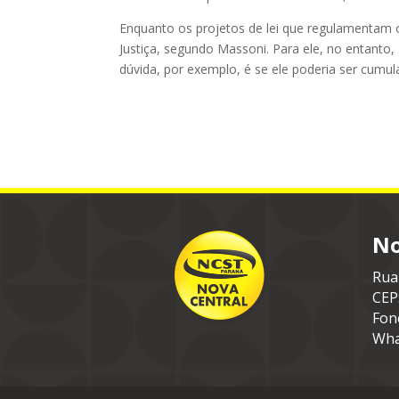
Enquanto os projetos de lei que regulamentam 
Justiça, segundo Massoni. Para ele, no entanto, 
dúvida, por exemplo, é se ele poderia ser cumula
No
Rua
CEP
Fon
Wha