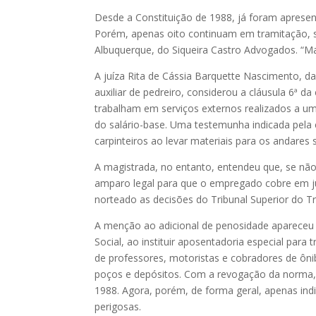
Desde a Constituição de 1988, já foram aprese
Porém, apenas oito continuam em tramitação, 
Albuquerque, do Siqueira Castro Advogados. “Ma
A juíza Rita de Cássia Barquette Nascimento, d
auxiliar de pedreiro, considerou a cláusula 6ª d
trabalham em serviços externos realizados a u
do salário-base. Uma testemunha indicada pela 
carpinteiros ao levar materiais para os andares
A magistrada, no entanto, entendeu que, se não
amparo legal para que o empregado cobre em j
norteado as decisões do Tribunal Superior do Tr
A menção ao adicional de penosidade apareceu p
Social, ao instituir aposentadoria especial par
de professores, motoristas e cobradores de ôni
poços e depósitos. Com a revogação da norma, o 
1988. Agora, porém, de forma geral, apenas indi
perigosas.