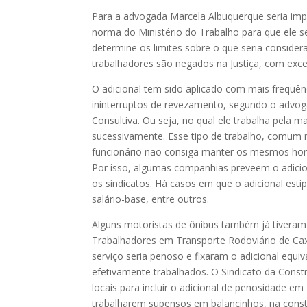
Para a advogada Marcela Albuquerque seria impr
norma do Ministério do Trabalho para que ele se
determine os limites sobre o que seria consider
trabalhadores são negados na Justiça, com ex
O adicional tem sido aplicado com mais frequ
ininterruptos de revezamento, segundo o advo
Consultiva. Ou seja, no qual ele trabalha pela 
sucessivamente. Esse tipo de trabalho, comum na
funcionário não consiga manter os mesmos horári
Por isso, algumas companhias preveem o adicio
os sindicatos. Há casos em que o adicional esti
salário-base, entre outros.
Alguns motoristas de ônibus também já tiveram
Trabalhadores em Transporte Rodoviário de Cax
serviço seria penoso e fixaram o adicional equi
efetivamente trabalhados. O Sindicato da Cons
locais para incluir o adicional de penosidade em
trabalharem supensos em balancinhos, na const