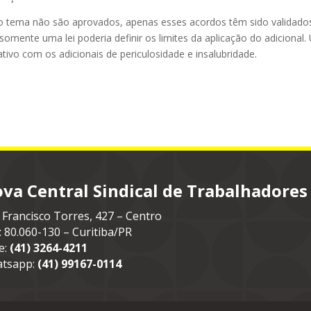
o tema não são aprovados, apenas esses acordos têm sido validado
somente uma lei poderia definir os limites da aplicação do adicional
tivo com os adicionais de periculosidade e insalubridade.
va Central Sindical de Trabalhadores
 Francisco Torres, 427 – Centro
: 80.060-130 – Curitiba/PR
e:
(41) 3264-4211
tsapp:
(41) 99167-0114