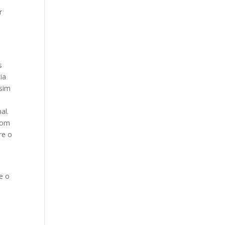
r
s
ia
ssim
al.
com
re o
e o
s
o