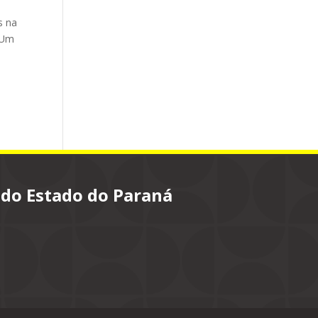
s na
. Um
 do Estado do Paraná