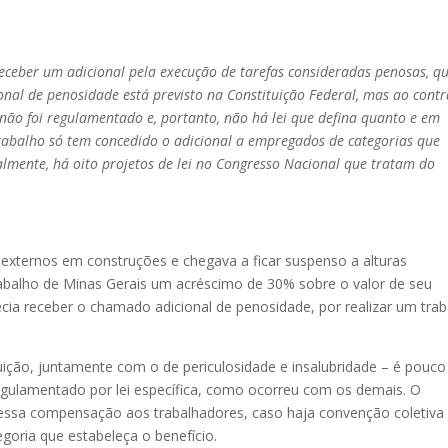
eceber um adicional pela execução de tarefas consideradas penosas, q
nal de penosidade está previsto na Constituição Federal, mas ao contr
 não foi regulamentado e, portanto, não há lei que defina quanto e em
 Trabalho só tem concedido o adicional a empregados de categorias que
lmente, há oito projetos de lei no Congresso Nacional que tratam do
s externos em construções e chegava a ficar suspenso a alturas
rabalho de Minas Gerais um acréscimo de 30% sobre o valor de seu
cia receber o chamado adicional de penosidade, por realizar um tra
uição, juntamente com o de periculosidade e insalubridade – é pouco
 regulamentado por lei específica, como ocorreu com os demais. O
essa compensação aos trabalhadores, caso haja convenção coletiva
goria que estabeleça o benefício.