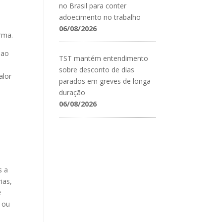
no Brasil para conter
adoecimento no trabalho
06/08/2026
rma.
 ao
TST mantém entendimento
sobre desconto de dias
alor
parados em greves de longa
e
duração
06/08/2026
s a
ias,
e
s ou