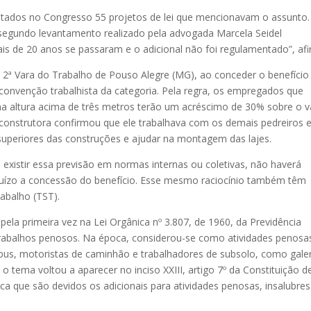
ntados no Congresso 55 projetos de lei que mencionavam o assunto.
segundo levantamento realizado pela advogada Marcela Seidel
is de 20 anos se passaram e o adicional não foi regulamentado”, afi
a 2ª Vara do Trabalho de Pouso Alegre (MG), ao conceder o benefício
a convenção trabalhista da categoria. Pela regra, os empregados que
ma altura acima de três metros terão um acréscimo de 30% sobre o v
construtora confirmou que ele trabalhava com os demais pedreiros 
 superiores das construções e ajudar na montagem das lajes.
 existir essa previsão em normas internas ou coletivas, não haverá
uízo a concessão do benefício. Esse mesmo raciocínio também têm
abalho (TST).
ela primeira vez na Lei Orgânica nº 3.807, de 1960, da Previdência
a trabalhos penosos. Na época, considerou-se como atividades penosa
bus, motoristas de caminhão e trabalhadores de subsolo, como galer
tema voltou a aparecer no inciso XXIII, artigo 7º da Constituição d
ca que são devidos os adicionais para atividades penosas, insalubre