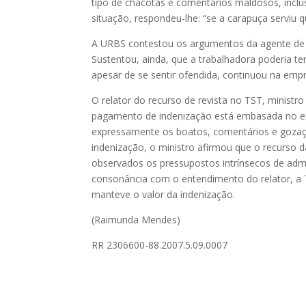
tipo de chacotas e comentários maldosos, inclus
situação, respondeu-lhe: “se a carapuça serviu q
A URBS contestou os argumentos da agente de 
Sustentou, ainda, que a trabalhadora poderia ter
apesar de se sentir ofendida, continuou na emp
O relator do recurso de revista no TST, minist
pagamento de indenização está embasada no e
expressamente os boatos, comentários e gozaçõ
indenização, o ministro afirmou que o recurs
observados os pressupostos intrínsecos de admiss
consonância com o entendimento do relator, a
manteve o valor da indenização.
(Raimunda Mendes)
RR 2306600-88.2007.5.09.0007