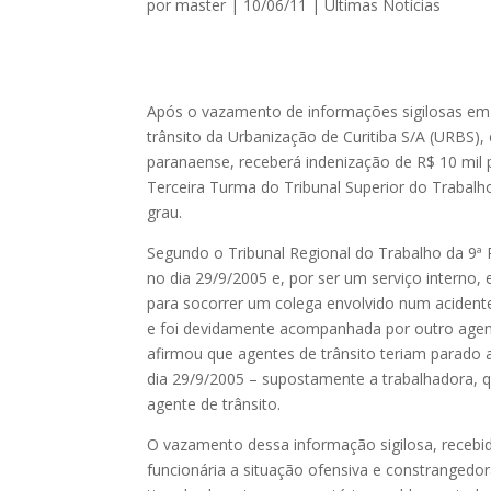
por
master
|
10/06/11
|
Ultimas Notícias
Após o vazamento de informações sigilosas em
trânsito da Urbanização de Curitiba S/A (URBS)
paranaense, receberá indenização de R$ 10 mil 
Terceira Turma do Tribunal Superior do Trabalho
grau.
Segundo o Tribunal Regional do Trabalho da 9ª 
no dia 29/9/2005 e, por ser um serviço interno,
para socorrer um colega envolvido num acidente d
e foi devidamente acompanhada por outro agent
afirmou que agentes de trânsito teriam parado 
dia 29/9/2005 – supostamente a trabalhadora, q
agente de trânsito.
O vazamento dessa informação sigilosa, recebid
funcionária a situação ofensiva e constrangedo