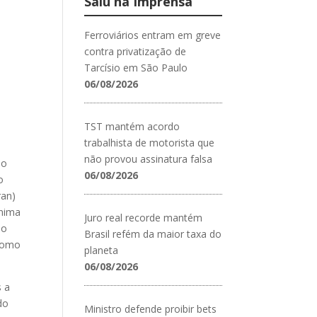
Saiu na Imprensa
Ferroviários entram em greve
contra privatização de
Tarcísio em São Paulo
06/08/2026
TST mantém acordo
trabalhista de motorista que
não provou assinatura falsa
io
06/08/2026
o
ran)
ônima
Juro real recorde mantém
do
Brasil refém da maior taxa do
 como
planeta
06/08/2026
s a
do
Ministro defende proibir bets