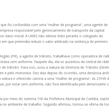
 que foi confundida com uma “mulher de programa”, uma agente de
, empresa responsável pelo gerenciamento de transporte da capital
por dano moral. A URBS não obteve êxito perante o colegiado da
 em que pretendia reduzir o valor arbitrado na sentença de primeiro
Região (PR), a agente de trânsito, trabalhava como operadora de rád
 estava sem uniforme. Naquele dia, ela se ausentou da central de rádi
e trânsito. Para isso, usou a viatura da Diretoria de Trânsito (Diret
e e pelo motorista. Dez dias depois do ocorrido, uma denúncia an
a viatura e oferecido carona a uma “mulher de programa”, às 21h45 
ue, por estar sem uniforme, não fora identificada pelo denunciante
a por meio do sistema 156 da Prefeitura Municipal de Curitiba, expô
ra no ambiente de trabalho. Segundo afirmou, tornou-se vítima de to