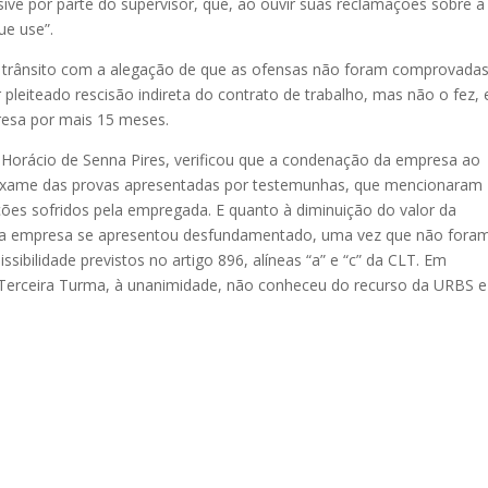
ive por parte do supervisor, que, ao ouvir suas reclamações sobre a
ue use”.
trânsito com a alegação de que as ofensas não foram comprovadas
 pleiteado rescisão indireta do contrato de trabalho, mas não o fez, 
resa por mais 15 meses.
ro Horácio de Senna Pires, verificou que a condenação da empresa ao
xame das provas apresentadas por testemunhas, que mencionaram
es sofridos pela empregada. E quanto à diminuição do valor da
o da empresa se apresentou desfundamentado, uma vez que não fora
ibilidade previstos no artigo 896, alíneas “a” e “c” da CLT. Em
 Terceira Turma, à unanimidade, não conheceu do recurso da URBS e