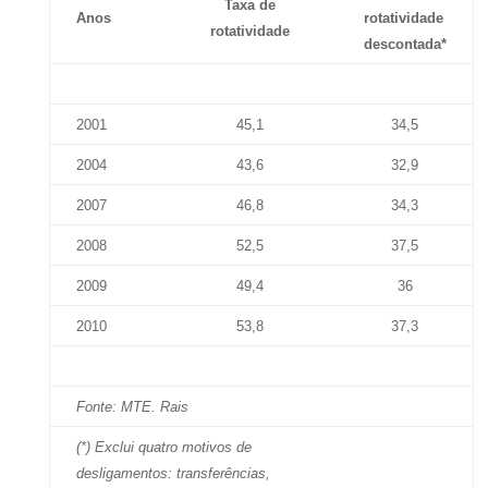
Taxa de
Anos
rotatividade
rotatividade
descontada*
2001
45,1
34,5
2004
43,6
32,9
2007
46,8
34,3
2008
52,5
37,5
2009
49,4
36
2010
53,8
37,3
Fonte: MTE. Rais
(*) Exclui quatro motivos de
desligamentos: transferências,