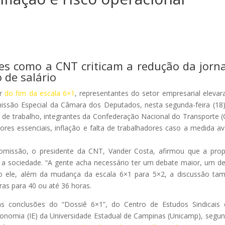
es como a CNT criticam a redução da jorn
 de salário
er
do fim da escala 6×1
, representantes do setor empresarial eleva
issão Especial da Câmara dos Deputados, nesta segunda-feira (18
 de trabalho, integrantes da Confederação Nacional do Transporte 
ores essenciais, inflação e falta de trabalhadores caso a medida a
missão, o presidente da CNT, Vander Costa, afirmou que a pro
a sociedade. “A gente acha necessário ter um debate maior, um d
ndo ele, além da mudança da escala 6×1 para 5×2, a discussão t
as para 40 ou até 36 horas.
s conclusões do “Dossiê 6×1”, do Centro de Estudos Sindicais
Economia (IE) da Universidade Estadual de Campinas (Unicamp), segu