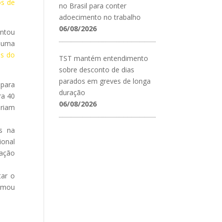
os de
no Brasil para conter
adoecimento no trabalho
06/08/2026
entou
a uma
os do
TST mantém entendimento
sobre desconto de dias
parados em greves de longa
 para
duração
ra 40
06/08/2026
ariam
s na
ional
tação
tar o
irmou