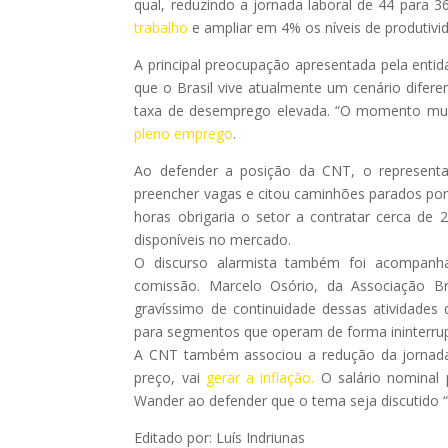
qual, reduzindo a jornada laboral de 44 para 
trabalho
e ampliar em 4% os níveis de produtivid
A principal preocupação apresentada pela enti
que o Brasil vive atualmente um cenário dife
taxa de desemprego elevada. “O momento mud
pleno emprego
.
Ao defender a posição da CNT, o representan
preencher vagas e citou caminhões parados por
horas obrigaria o setor a contratar cerca de 
disponíveis no mercado.
O discurso alarmista também foi acompanha
comissão. Marcelo Osório, da Associação Bra
gravíssimo de continuidade dessas atividade
para segmentos que operam de forma ininterrup
A CNT também associou a redução da jornada a
preço, vai
gerar a inflação.
O salário nominal p
Wander ao defender que o tema seja discutido 
Editado por: Luís Indriunas