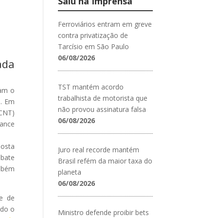
Saiu na Imprensa
Ferroviários entram em greve
contra privatização de
Tarcísio em São Paulo
06/08/2026
ada
TST mantém acordo
ram o
trabalhista de motorista que
). Em
não provou assinatura falsa
(CNT)
06/08/2026
vance
posta
Juro real recorde mantém
ebate
Brasil refém da maior taxa do
ambém
planeta
06/08/2026
 e de
ndo o
Ministro defende proibir bets