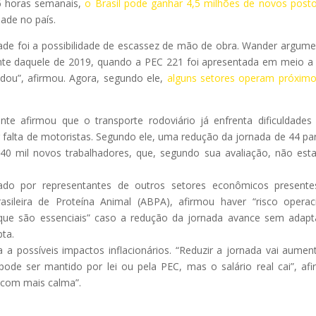
36 horas semanais,
o Brasil pode ganhar 4,5 milhões de novos post
ade no país.
dade foi a possibilidade de escassez de mão de obra. Wander argum
rente daquele de 2019, quando a PEC 221 foi apresentada em meio 
ou”, afirmou. Agora, segundo ele,
alguns setores operam próxim
te afirmou que o transporte rodoviário já enfrenta dificuldades
 falta de motoristas. Segundo ele, uma redução da jornada de 44 pa
240 mil novos trabalhadores, que, segundo sua avaliação, não est
do por representantes de outros setores econômicos presente
sileira de Proteína Animal (ABPA), afirmou haver “risco operac
s que são essenciais” caso a redução da jornada avance sem adap
ta.
 possíveis impactos inflacionários. “Reduzir a jornada vai aumen
ode ser mantido por lei ou pela PEC, mas o salário real cai”, af
“com mais calma”.